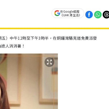
在Google追蹤
《UHK 港生活》
星期五）中午12時至下午3時半，在銅鑼灣駱克道免費派發
」，為途人消消暑！