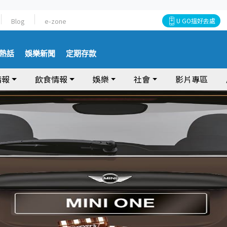
Blog
e-zone
U GO搵好去處
熱話
娛樂新聞
定期存款
情報
飲食情報
娛樂
社會
影片專區