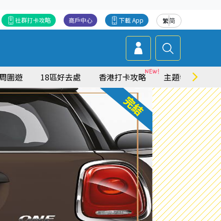
社群打卡攻略
商戶中心
下載 App
繁
简
周圍遊
18區好去處
香港打卡攻略
主題特集