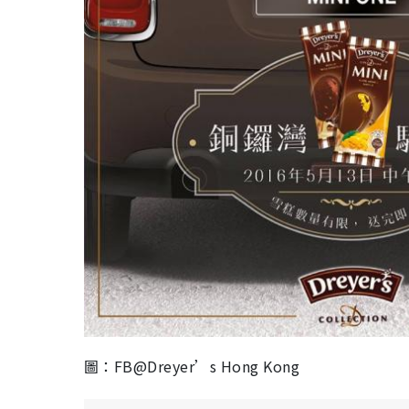
圖：FB@Dreyer’s Hong Kong