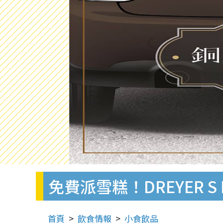
免費派雪糕！DREYER S 
首頁
飲食情報
小食飲品