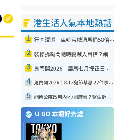
港生活人氣本地熱話
1
行李清潔｜車轆污糟過馬桶58倍！專家警告忌用酒精抹 教1招免污手除菌
2
裝修拆鐵閘隨時變賊人目標？網民揭2大關鍵用途：裝新式等於白裝？附新舊鐵閘分別
3
鬼門開2026｜農曆七月撞正日全食特別邪？專家警告切忌做一事！揭4大禁忌+2招保平安
4
鬼門開2026｜8.13鬼節禁忌 22件事唔做得！燒肉、刺身要少食？半夜勿吹口哨/打呢個電話
5
網傳公院改用內地/副廠藥？醫生拆解正副廠分別 揭4類人換藥隨時出事
U GO 本週好去處