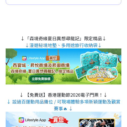
↓「森境奇緣夏日異想尋龍記」限定精品↓
↓漫遊秘境地墊、多用途旅行收納袋↓
↓ 【免費送】香港運動節2026電子門票！↓
↓ 設過百運動用品攤位 / 可現場體驗多項新穎運動及觀賞
賽事🔥 ↓