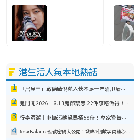
港生活人氣本地熱話
1
「居屋王」啟德啟悅苑入伙不足一年淪甩漏之王！插頭噴火花致大停電 多戶業主全屋家電報銷
2
鬼門開2026｜8.13鬼節禁忌 22件事唔做得！燒肉、刺身要少食？半夜勿吹口哨/打呢個電話
3
行李清潔｜車轆污糟過馬桶58倍！專家警告忌用酒精抹 教1招免污手除菌
4
New Balance型號密碼大公開！識睇2個數字買鞋秒知功能免中伏 附5大熱門鞋款