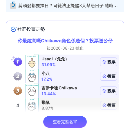
5
剪頭髮都要擇日？司徒法正提醒3大禁忌日子 隨時剪走財運！呢日剪髮恐「剪壽命」？