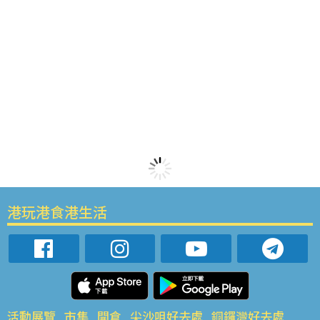
港玩港食港生活
活動展覽
市集
開倉
尖沙咀好去處
銅鑼灣好去處