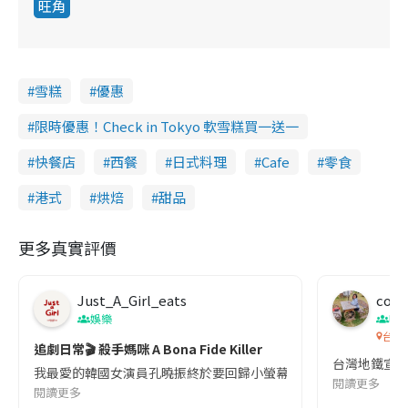
旺角
雪糕
優惠
限時優惠！Check in Tokyo 軟雪糕買一送一
快餐店
西餐
日式料理
Cafe
零食
港式
烘焙
甜品
更多真實評價
Just_A_Girl_eats
co c
娛樂
吹
台灣
追劇日常🎬 殺手媽咪 A Bona Fide Killer
台灣地鐵宣
我最愛的韓國女演員孔曉振終於要回歸小螢幕啦!這次的劇本改編自同名
閱讀更多
閱讀更多