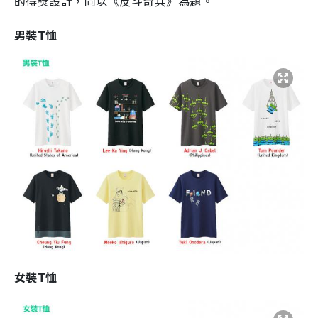
的得獎設計，同以《反斗奇兵》為題。
男裝T恤
女裝T恤