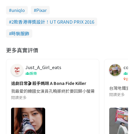
uniqlo
Pixar
2款香港得獎設計！UT GRAND PRIX 2016
時裝服飾
更多真實評價
Just_A_Girl_eats
co c
娛樂
吹
台灣
追劇日常🎬 殺手媽咪 A Bona Fide Killer
台灣地鐵宣
我最愛的韓國女演員孔曉振終於要回歸小螢幕啦!這次的劇本改編自同名
閱讀更多
閱讀更多