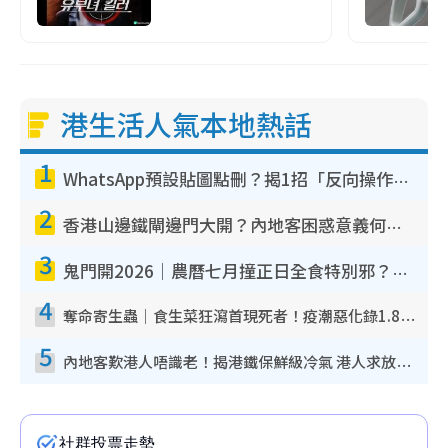
港生活人氣本地熱話
1
WhatsApp預設貼圖點刪？揭1招「反向操作」還原簡潔介面 附3步實測教學
2
香港山邊鐵閘邊門大開？內地客困惑意義何在！網民神回覆：呢種叫法理性防禦
3
鬼門開2026｜農曆七月撞正日全食特別邪？專家警告切忌做一事！揭4大禁忌+2招保平安
4
奪命寄生蟲｜食生菜狂瀉首現死者！疫潮惡化錄1.8萬宗病例 揭洗菜3大謬誤
5
內地客歎港人唔識老！揭港鐵保鮮級冷氣 港人求放過：咪投訴