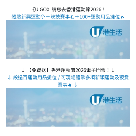
《U GO》請您去香港運動節2026！
體驗新興運動💦＋競技賽事💪＋100+運動用品攤位🔥
↓ 【免費送】香港運動節2026電子門票！↓
↓ 設過百運動用品攤位 / 可現場體驗多項新穎運動及觀賞
賽事🔥 ↓