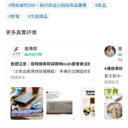
雨傘減到$88！無印良品沙田店商品優惠
家品
家電
文具精品
更多真實評價
風傳媒
營養教
旅遊攻略
生
香港
旅遊注意｜搭飛機帶尿袋標明mAh都會被沒收😱出發前切記檢查「1
#連皮帶籽都
（文章由風傳媒授權轉載） 準備前往韓國旅遊的民眾，近期要特別留
夏天其中一種時
閱讀更多
閱讀更多