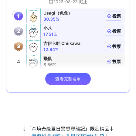
↓「森境奇緣夏日異想尋龍記」限定精品↓
↓漫遊秘境地墊、多用途旅行收納袋↓