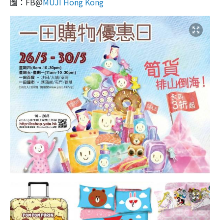
圖：FB@
MUJI Hong Kong