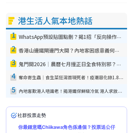
港生活人氣本地熱話
1
WhatsApp預設貼圖點刪？揭1招「反向操作」還原簡潔介面 附3步實測教學
2
香港山邊鐵閘邊門大開？內地客困惑意義何在！網民神回覆：呢種叫法理性防禦
3
鬼門開2026｜農曆七月撞正日全食特別邪？專家警告切忌做一事！揭4大禁忌+2招保平安
4
奪命寄生蟲｜食生菜狂瀉首現死者！疫潮惡化錄1.8萬宗病例 揭洗菜3大謬誤
5
內地客歎港人唔識老！揭港鐵保鮮級冷氣 港人求放過：咪投訴