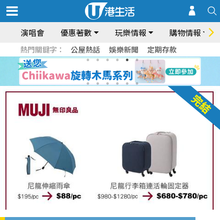
演唱會
優惠著數
玩樂情報
購物情報
熱門關鍵字：
公屋熱話
娛樂新聞
定期存款