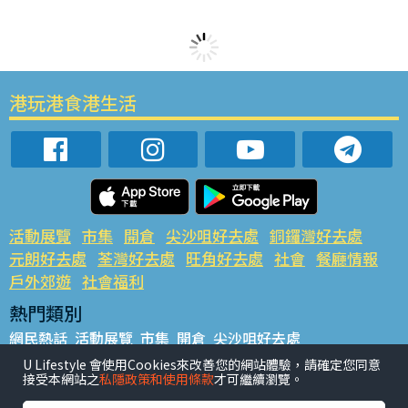
港玩港食港生活
活動展覽
市集
開倉
尖沙咀好去處
銅鑼灣好去處
元朗好去處
荃灣好去處
旺角好去處
社會
餐廳情報
戶外郊遊
社會福利
熱門類別
網民熱話
活動展覽
市集
開倉
尖沙咀好去處
銅鑼灣好去處
元朗好去處
荃灣好去處
旺角好去處
社會
U Lifestyle 會使用Cookies來改善您的網站體驗，請確定您同意
接受本網站之
私隱政策和使用條款
才可繼續瀏覽。
餐廳情報
戶外郊遊