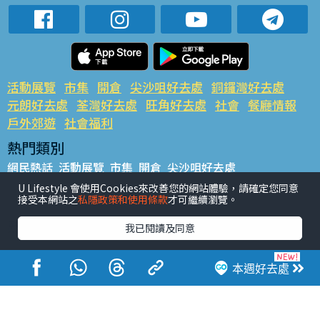
活動展覽
市集
開倉
尖沙咀好去處
銅鑼灣好去處
元朗好去處
荃灣好去處
旺角好去處
社會
餐廳情報
戶外郊遊
社會福利
熱門類別
網民熱話
活動展覽
市集
開倉
尖沙咀好去處
銅鑼灣好去處
元朗好去處
荃灣好去處
旺角好去處
社會
U Lifestyle 會使用Cookies來改善您的網站體驗，請確定您同意
接受本網站之
私隱政策和使用條款
才可繼續瀏覽。
餐廳情報
戶外郊遊
熱門標籤
我已閱讀及同意
#UGO搵好去處
#人氣活動推介
#美食社群熱話
#親子玩樂好去處
#ULifestyle應用程式
#限時搶
本週好去處
#UJetso禮物放送
#ULifestyle商戶中心
#著數
#網絡熱話
香港經濟日報版權所有©2026