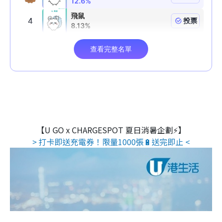
【U GO x CHARGESPOT 夏日消暑企劃⚡】
> 打卡即送充電券！限量1000張🔋送完即止 <