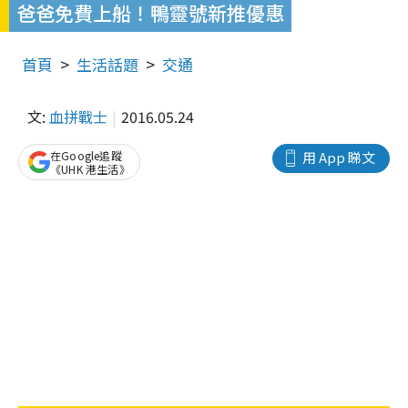
爸爸免費上船！鴨靈號新推優惠
首頁
生活話題
交通
文:
血拼戰士
2016.05.24
在Google追蹤
用 App 睇文
《UHK 港生活》