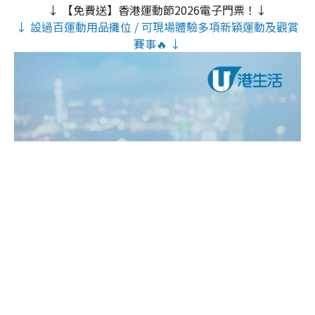
↓ 【免費送】香港運動節2026電子門票！↓
↓ 設過百運動用品攤位 / 可現場體驗多項新穎運動及觀賞
賽事🔥 ↓