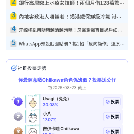
2
銀行高層戀上水療女技師！兩個月借128萬驚覺「沉船」沉落火海 揭背後疑似邪教操控賣淫
3
內地客歎港人唔識老！揭港鐵保鮮級冷氣 港人求放過：咪投訴
4
牙線棒亂用隨時越清越污糟！牙醫驚揭盲目過戶細菌恐致蛀牙：呢種先係日常真保養
5
WhatsApp預設貼圖點刪？揭1招「反向操作」還原簡潔介面 附3步實測教學