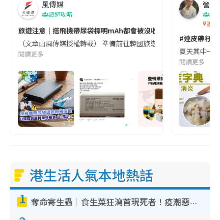
風傳媒
營養教
旅遊攻略
生
香港
旅遊注意｜搭飛機帶尿袋標明mAh都會被沒收😱出發前切記檢查「1
#連皮帶籽都
（文章由風傳媒授權轉載） 準備前往韓國旅遊的民眾，近期要特別留
夏天其中一種時
閱讀更多
閱讀更多
港生活人氣本地熱話
1
奪命寄生蟲｜食生菜狂瀉首現死者！疫潮惡化錄1.8萬宗病例 揭洗菜3大謬誤