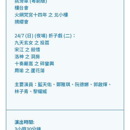
挑滑車 (粵劇版)
樓台會
火網梵宮十四年 之 北小樓
摘纓會
24/7 (日) (夜場) 折子戲 (二)：
九天玄女 之 投荔
宋江 之 殺惜
洛神 之 洞房
十奏嚴嵩 之 碎鑾輿
周瑜 之 蘆花蕩
主要演員：藍天佑、鄭雅琪、阮德鏘、郭啟煇、
林子青、黎耀威
演出時間:
3小時30分鐘