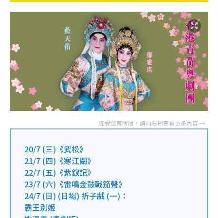
20/7 (三)《武松》
21/7 (四)《寒江關》
22/7 (五)《紫釵記》
23/7 (六)《雷鳴金鼓戰笳聲》
24/7 (日) (日場) 折子戲 (一)：
霸王別姬