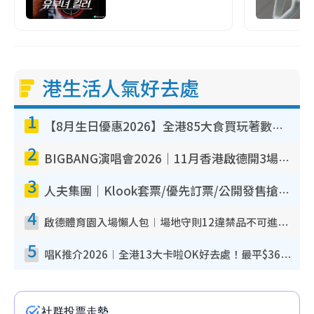
港生活人氣好去處
1
【8月生日優惠2026】全港85大食買玩著數攻略 自助餐/火鍋放題同行免費＋誠品/DONKI送現金券
2
BIGBANG演唱會2026｜11月香港啟德開3場！實名制VIP申請、優先購票攻略
3
人夫集團｜Klook套票/優先訂票/公開發售搶飛攻略！附票價.購票連結.場地座位表
4
啟德體育園入場懶人包︱場地守則12違禁品不可進場准帶細水樽但全場禁樽蓋！應援牌有限制！
5
唱K推介2026︱全港13大卡啦OK好去處！最平$36起 日文K都有！(附地址+收費詳情)