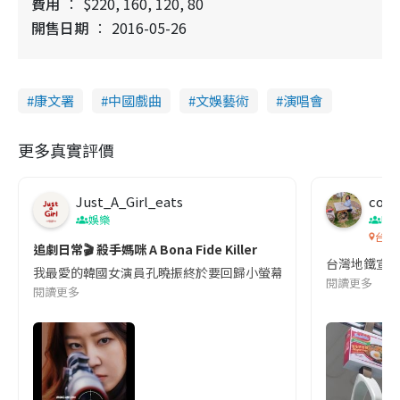
費用
$220, 160, 120, 80
開售日期
2016-05-26
康文署
中國戲曲
文娛藝術
演唱會
更多真實評價
Just_A_Girl_eats
co c
娛樂
吹
台灣
追劇日常🎬 殺手媽咪 A Bona Fide Killer
台灣地鐵宣
我最愛的韓國女演員孔曉振終於要回歸小螢幕啦!這次的劇本改編自同名
閱讀更多
閱讀更多