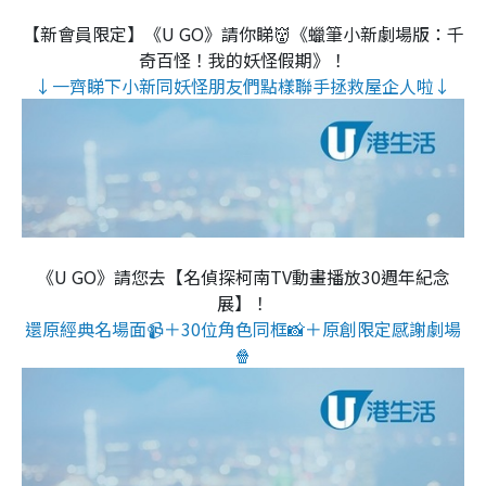
【新會員限定】《U GO》請你睇👹《蠟筆小新劇場版：千
奇百怪！我的妖怪假期》！
↓一齊睇下小新同妖怪朋友們點樣聯手拯救屋企人啦↓
《U GO》請您去【名偵探柯南TV動畫播放30週年紀念
展】！
還原經典名場面📹＋30位角色同框📸＋原創限定感謝劇場
🍿