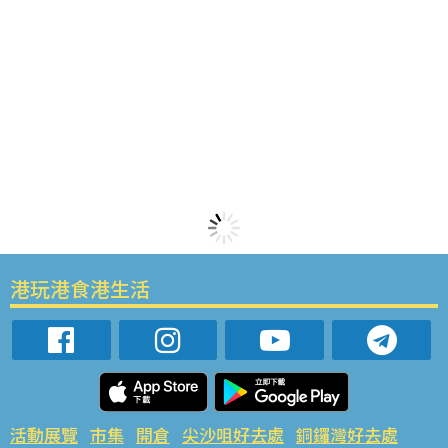
港玩港食港生活
活動展覽
市集
開倉
尖沙咀好去處
銅鑼灣好去處