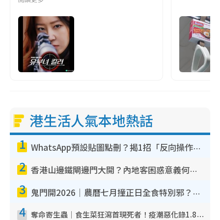
港生活人氣本地熱話
1
WhatsApp預設貼圖點刪？揭1招「反向操作」還原簡潔介面 附3步實測教學
2
香港山邊鐵閘邊門大開？內地客困惑意義何在！網民神回覆：呢種叫法理性防禦
3
鬼門開2026｜農曆七月撞正日全食特別邪？專家警告切忌做一事！揭4大禁忌+2招保平安
4
奪命寄生蟲｜食生菜狂瀉首現死者！疫潮惡化錄1.8萬宗病例 揭洗菜3大謬誤