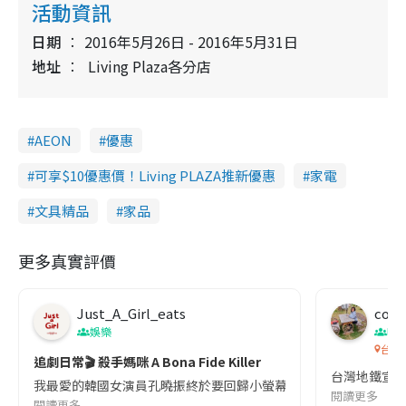
活動資訊
日期
2016年5月26日 - 2016年5月31日
地址
Living Plaza各分店
AEON
優惠
可享$10優惠價！Living PLAZA推新優惠
家電
文具精品
家品
更多真實評價
Just_A_Girl_eats
co c
娛樂
吹
台灣
追劇日常🎬 殺手媽咪 A Bona Fide Killer
台灣地鐵宣
我最愛的韓國女演員孔曉振終於要回歸小螢幕啦!這次的劇本改編自同名
閱讀更多
閱讀更多