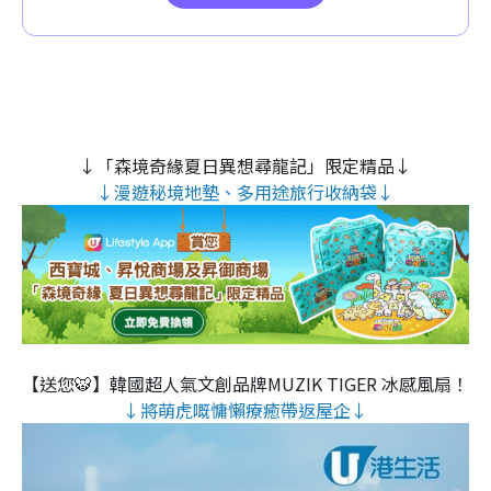
↓「森境奇緣夏日異想尋龍記」限定精品↓
↓漫遊秘境地墊、多用途旅行收納袋↓
【送您🐯】韓國超人氣文創品牌MUZIK TIGER 冰感風扇！
↓將萌虎嘅慵懶療癒帶返屋企↓