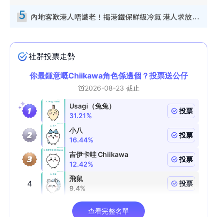
5
內地客歎港人唔識老！揭港鐵保鮮級冷氣 港人求放過：咪投訴