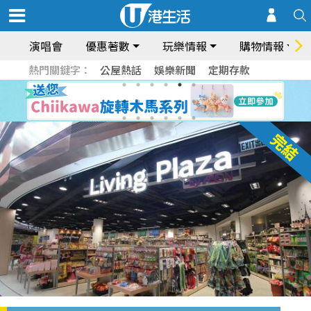
演唱會
優惠著數
玩樂情報
購物情報
熱門關鍵字：
公屋熱話
娛樂新聞
定期存款