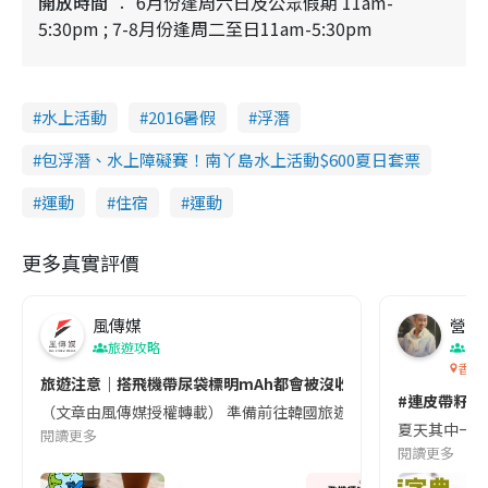
開放時間
6月份逢周六日及公眾假期 11am-
5:30pm ; 7-8月份逢周二至日11am-5:30pm
水上活動
2016暑假
浮潛
包浮潛、水上障礙賽！南丫島水上活動$600夏日套票
運動
住宿
運動
更多真實評價
風傳媒
營養教
旅遊攻略
生
香港
旅遊注意｜搭飛機帶尿袋標明mAh都會被沒收😱出發前切記檢查「1
#連皮帶籽都
（文章由風傳媒授權轉載） 準備前往韓國旅遊的民眾，近期要特別留
夏天其中一種時
閱讀更多
閱讀更多