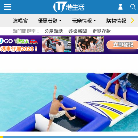
演唱會
優惠著數
玩樂情報
購物情報
熱門關鍵字：
公屋熱話
娛樂新聞
定期存款