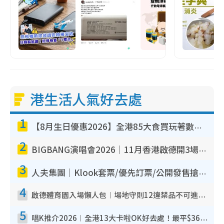
港生活人氣好去處
1
【8月生日優惠2026】全港85大食買玩著數攻略 自助餐/火鍋放題同行免費＋誠品/DONKI送現金券
2
BIGBANG演唱會2026｜11月香港啟德開3場！實名制VIP申請、優先購票攻略
3
人夫集團｜Klook套票/優先訂票/公開發售搶飛攻略！附票價.購票連結.場地座位表
4
啟德體育園入場懶人包︱場地守則12違禁品不可進場准帶細水樽但全場禁樽蓋！應援牌有限制！
5
唱K推介2026︱全港13大卡啦OK好去處！最平$36起 日文K都有！(附地址+收費詳情)