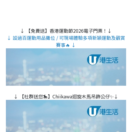
↓ 【免費送】香港運動節2026電子門票！↓
↓ 設過百運動用品攤位 / 可現場體驗多項新穎運動及觀賞
賽事🔥 ↓
↓ 【社群送您🎠】Chiikawa迴旋木⾺吊飾公仔✨↓