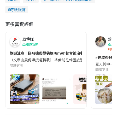
時裝服飾
更多真實評價
風傳媒
營養教
旅遊攻略
生
香港
旅遊注意｜搭飛機帶尿袋標明mAh都會被沒收😱出發前切記檢查「1
#連皮帶籽都
（文章由風傳媒授權轉載） 準備前往韓國旅遊的民眾，近期要特別留
夏天其中一種時
閱讀更多
閱讀更多