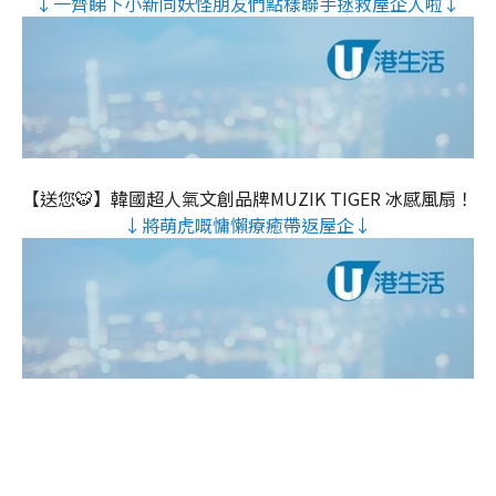
↓一齊睇下小新同妖怪朋友們點樣聯手拯救屋企人啦↓
【送您🐯】韓國超人氣文創品牌MUZIK TIGER 冰感風扇！
↓將萌虎嘅慵懶療癒帶返屋企↓