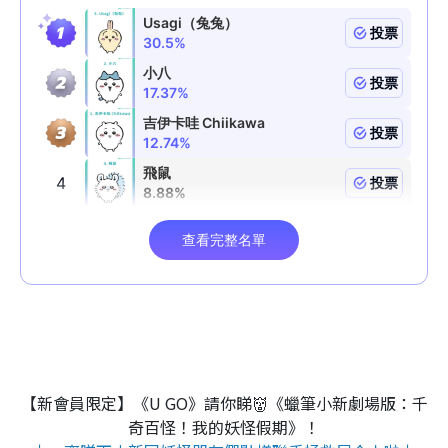
【新會員限定】《U GO》請你睇👹《蠟筆小新劇場版：千
奇百怪！我的妖怪假期》！