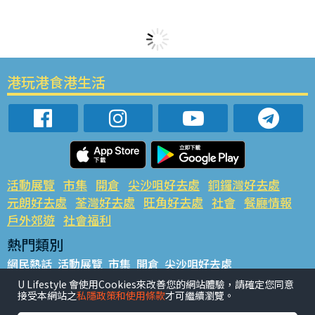
港玩港食港生活
活動展覽
市集
開倉
尖沙咀好去處
銅鑼灣好去處
元朗好去處
荃灣好去處
旺角好去處
社會
餐廳情報
戶外郊遊
社會福利
熱門類別
網民熱話
活動展覽
市集
開倉
尖沙咀好去處
銅鑼灣好去處
元朗好去處
荃灣好去處
旺角好去處
社會
U Lifestyle 會使用Cookies來改善您的網站體驗，請確定您同意
接受本網站之
私隱政策和使用條款
才可繼續瀏覽。
餐廳情報
戶外郊遊