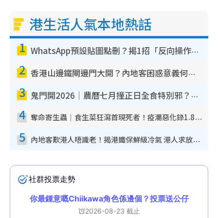
港生活人氣本地熱話
1
WhatsApp預設貼圖點刪？揭1招「反向操作」還原簡潔介面 附3步實測教學
2
香港山邊鐵閘邊門大開？內地客困惑意義何在！網民神回覆：呢種叫法理性防禦
3
鬼門開2026｜農曆七月撞正日全食特別邪？專家警告切忌做一事！揭4大禁忌+2招保平安
4
奪命寄生蟲｜食生菜狂瀉首現死者！疫潮惡化錄1.8萬宗病例 揭洗菜3大謬誤
5
內地客歎港人唔識老！揭港鐵保鮮級冷氣 港人求放過：咪投訴