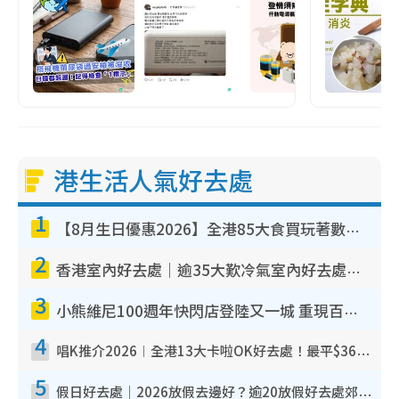
港生活人氣好去處
1
【8月生日優惠2026】全港85大食買玩著數攻略 自助餐/火鍋放題同行免費＋誠品/DONKI送現金券
2
香港室內好去處｜逾35大歎冷氣室內好去處推介 室內活動免費避雨無懼落雨
3
小熊維尼100週年快閃店登陸又一城 重現百畝森林經典場景／獨家限定盲盒登場／專屬DIY香水
4
唱K推介2026︱全港13大卡啦OK好去處！最平$36起 日文K都有！(附地址+收費詳情)
5
假日好去處｜2026放假去邊好？逾20放假好去處郊外/秘景 休閒半日或一日遊