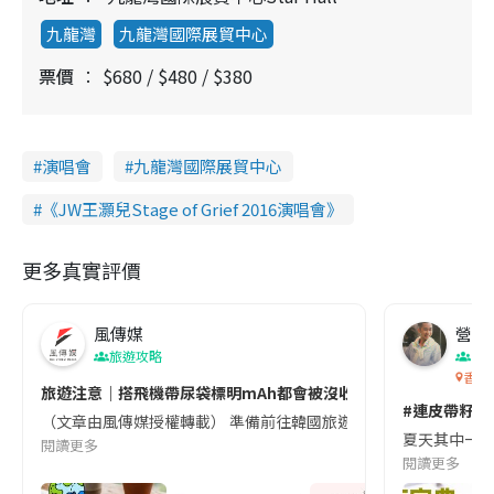
九龍灣
九龍灣國際展貿中心
票價
$680 / $480 / $380
演唱會
九龍灣國際展貿中心
《JW王灝兒Stage of Grief 2016演唱會》
更多真實評價
風傳媒
營養教
旅遊攻略
生
香港
旅遊注意｜搭飛機帶尿袋標明mAh都會被沒收😱出發前切記檢查「1
#連皮帶籽都
（文章由風傳媒授權轉載） 準備前往韓國旅遊的民眾，近期要特別留
夏天其中一種時
閱讀更多
閱讀更多