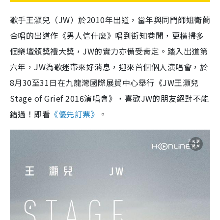
歌手王灝兒（
JW
）於
2010
年出道，當年與同門師姐衛蘭
合唱的出道作《男人信什麼》唱到街知巷聞，更橫掃多
個樂壇頒獎禮大獎，
JW
的實力亦備受肯定。踏入出道第
六年，
JW
為歌迷帶來好消息，迎來首個個人演唱會，於
8
月
30
至
31
日在九龍灣國際展貿中心舉行《
JW
王灝兒
Stage of Grief 2016
演唱會》，喜歡
JW
的朋友絕對不能
錯過！即看
《優先訂票》
。