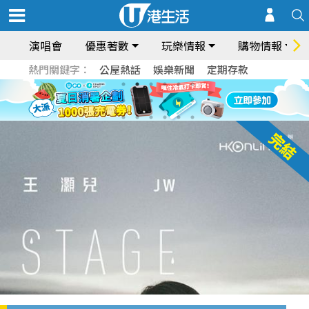
演唱會
優惠著數
玩樂情報
購物情報
熱門關鍵字：
公屋熱話
娛樂新聞
定期存款