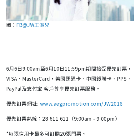
圖：
FB@JW王灝兒
6月6日9:00am至6月10日11:59pm期間接受優先訂票，
VISA、MasterCard，
美國運通卡
、
中國銀聯卡
、PPS、
PayPal及
支付宝
客戶
尊享優先訂票服務。
優先訂票網址
:
www.aegpromotion.com/
JW2016
優先訂票熱線
：28 611 611（
9:00am -
9:00pm）
*每張信用卡最多可訂購
20
張門票。