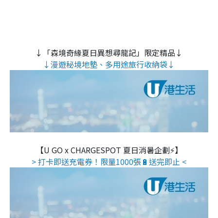
↓「森境奇緣夏日異想尋龍記」限定精品↓
↓漫遊秘境地墊、多用途旅行收納袋↓
【U GO x CHARGESPOT 夏日消暑企劃⚡】
> 打卡即送充電券！限量1000張🔋送完即止 <