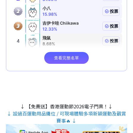
↓ 【免費送】香港運動節2026電子門票！↓
↓ 設過百運動用品攤位 / 可現場體驗多項新穎運動及觀賞
賽事🔥 ↓