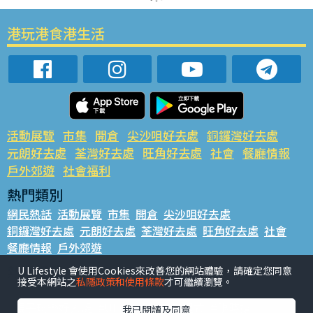
港玩港食港生活
活動展覽
市集
開倉
尖沙咀好去處
銅鑼灣好去處
元朗好去處
荃灣好去處
旺角好去處
社會
餐廳情報
戶外郊遊
社會福利
熱門類別
網民熱話
活動展覽
市集
開倉
尖沙咀好去處
銅鑼灣好去處
元朗好去處
荃灣好去處
旺角好去處
社會
餐廳情報
戶外郊遊
熱門標籤
U Lifestyle 會使用Cookies來改善您的網站體驗，請確定您同意
接受本網站之
私隱政策和使用條款
才可繼續瀏覽。
#UGO搵好去處
#人氣活動推介
#美食社群熱話
#親子玩樂好去處
#ULifestyle應用程式
#限時搶
我已閱讀及同意