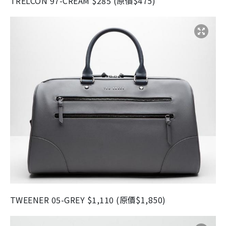
TRELCON 97-CREAM $285 (原價$475)
TWEENER 05-GREY $1,110 (原價$1,850)