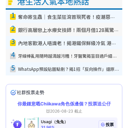
港生活人氣本地熱話
1
奪命寄生蟲｜食生菜狂瀉首現死者！疫潮惡化錄1.8萬宗病例 揭洗菜3大謬誤
2
銀行高層戀上水療女技師！兩個月借128萬驚覺「沉船」沉落火海 揭背後疑似邪教操控賣淫
3
內地客歎港人唔識老！揭港鐵保鮮級冷氣 港人求放過：咪投訴
4
牙線棒亂用隨時越清越污糟！牙醫驚揭盲目過戶細菌恐致蛀牙：呢種先係日常真保養
5
WhatsApp預設貼圖點刪？揭1招「反向操作」還原簡潔介面 附3步實測教學