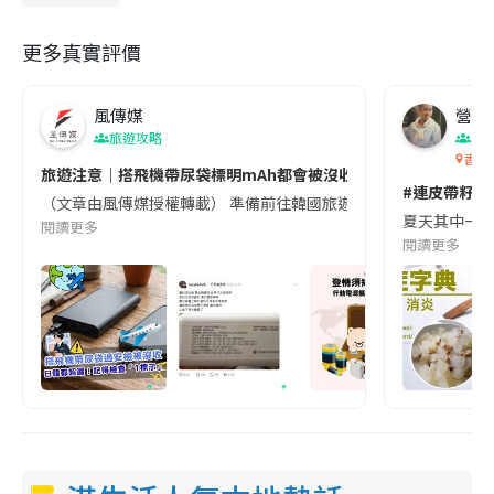
更多真實評價
風傳媒
營養教
旅遊攻略
生
香港
旅遊注意｜搭飛機帶尿袋標明mAh都會被沒收😱出發前切記檢查「1
#連皮帶籽都
（文章由風傳媒授權轉載） 準備前往韓國旅遊的民眾，近期要特別留
夏天其中一種時
閱讀更多
閱讀更多