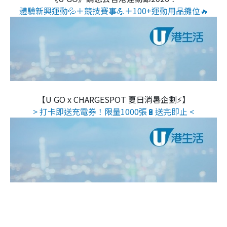
體驗新興運動💦＋競技賽事💪＋100+運動用品攤位🔥
【U GO x CHARGESPOT 夏日消暑企劃⚡】
> 打卡即送充電券！限量1000張🔋送完即止 <