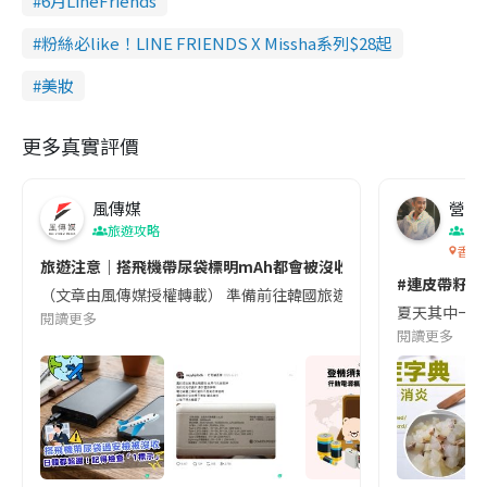
6月LineFriends
粉絲必like！LINE FRIENDS X Missha系列$28起
美妝
更多真實評價
風傳媒
營養教
旅遊攻略
生
香港
旅遊注意｜搭飛機帶尿袋標明mAh都會被沒收😱出發前切記檢查「1
#連皮帶籽都
（文章由風傳媒授權轉載） 準備前往韓國旅遊的民眾，近期要特別留
夏天其中一種時
閱讀更多
閱讀更多