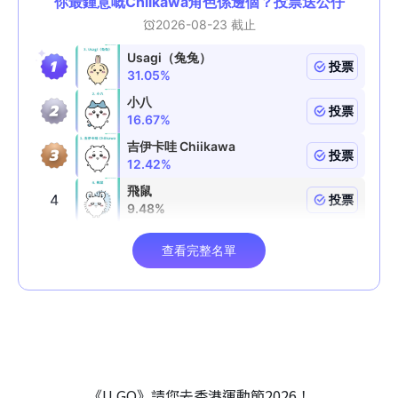
《U GO》請您去香港運動節2026！