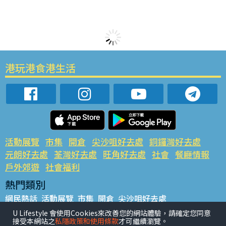
港玩港食港生活
活動展覽
市集
開倉
尖沙咀好去處
銅鑼灣好去處
元朗好去處
荃灣好去處
旺角好去處
社會
餐廳情報
戶外郊遊
社會福利
熱門類別
網民熱話
活動展覽
市集
開倉
尖沙咀好去處
銅鑼灣好去處
元朗好去處
荃灣好去處
旺角好去處
社會
U Lifestyle 會使用Cookies來改善您的網站體驗，請確定您同意
接受本網站之
私隱政策和使用條款
才可繼續瀏覽。
餐廳情報
戶外郊遊