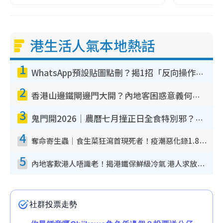
港生活人氣本地熱話
1
WhatsApp預設貼圖點刪？揭1招「反向操作」還原簡潔介面 附3步實測教學
2
香港山邊鐵閘邊門大開？內地客困惑意義何在！網民神回覆：呢種叫法理性防禦
3
鬼門開2026｜農曆七月撞正日全食特別邪？專家警告切忌做一事！揭4大禁忌+2招保平安
4
奪命寄生蟲｜食生菜狂瀉首現死者！疫潮惡化錄1.8萬宗病例 揭洗菜3大謬誤
5
內地客歎港人唔識老！揭港鐵保鮮級冷氣 港人求放過：咪投訴