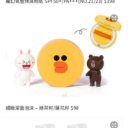
魔幻氣墊保濕粉底 SPF50+/PA+++(NO.21/23) $198
細緻潔面泡沫 – 綠茶籽/蓮花籽 $98