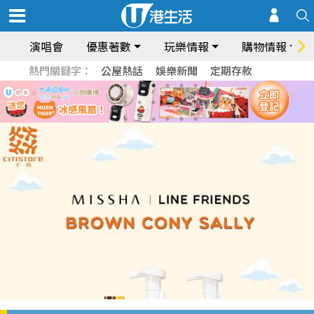
演唱會
優惠著數
玩樂情報
購物情報
熱門關鍵字：
公屋熱話
娛樂新聞
定期存款