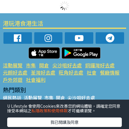
港玩港食港生活
活動展覽
市集
開倉
尖沙咀好去處
銅鑼灣好去處
元朗好去處
荃灣好去處
旺角好去處
社會
餐廳情報
戶外郊遊
社會福利
熱門類別
網民熱話
活動展覽
市集
開倉
尖沙咀好去處
銅鑼灣好去處
元朗好去處
荃灣好去處
旺角好去處
社會
U Lifestyle 會使用Cookies來改善您的網站體驗，請確定您同意
接受本網站之
私隱政策和使用條款
才可繼續瀏覽。
餐廳情報
戶外郊遊
熱門標籤
我已閱讀及同意