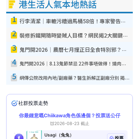
港生活人氣本地熱話
1
行李清潔｜車轆污糟過馬桶58倍！專家警告忌用酒精抹 教1招免污手除菌
2
裝修拆鐵閘隨時變賊人目標？網民揭2大關鍵用途：裝新式等於白裝？附新舊鐵閘分別
3
鬼門開2026｜農曆七月撞正日全食特別邪？專家警告切忌做一事！揭4大禁忌+2招保平安
4
鬼門開2026｜8.13鬼節禁忌 22件事唔做得！燒肉、刺身要少食？半夜勿吹口哨/打呢個電話
5
網傳公院改用內地/副廠藥？醫生拆解正副廠分別 揭4類人換藥隨時出事