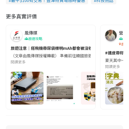
最平$100有交易！豐澤特賣場限時優惠
科技熱話
更多真實評價
風傳媒
營養教
旅遊攻略
生
香港
旅遊注意｜搭飛機帶尿袋標明mAh都會被沒收😱出發前切記檢查「1
#連皮帶籽都
（文章由風傳媒授權轉載） 準備前往韓國旅遊的民眾，近期要特別留
夏天其中一種時
閱讀更多
閱讀更多