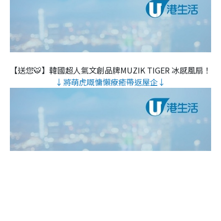
【送您🐯】韓國超人氣文創品牌MUZIK TIGER 冰感風扇！
↓將萌虎嘅慵懶療癒帶返屋企↓