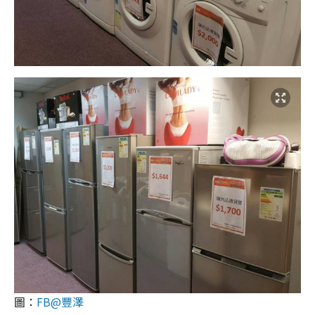
圖：
FB@豐澤