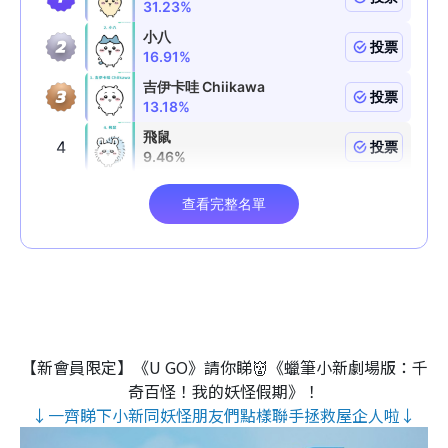
【新會員限定】《U GO》請你睇👹《蠟筆小新劇場版：千
奇百怪！我的妖怪假期》！
↓一齊睇下小新同妖怪朋友們點樣聯手拯救屋企人啦↓