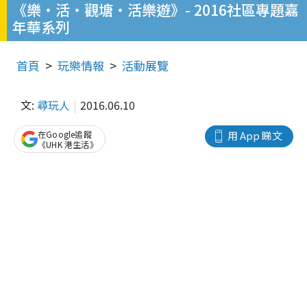
《樂‧活‧觀塘‧活樂遊》- 2016社區專題嘉
年華系列
首頁
玩樂情報
活動展覽
文:
尋玩人
2016.06.10
在Google追蹤
用 App 睇文
《UHK 港生活》