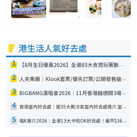
港生活人氣好去處
1
【8月生日優惠2026】全港85大食買玩著數攻略 自助餐/火鍋放題同行免費＋誠品/DONKI送現金券
2
人夫集團｜Klook套票/優先訂票/公開發售搶飛攻略！附票價.購票連結.場地座位表
3
BIGBANG演唱會2026｜11月香港啟德開3場！實名制VIP申請、優先購票攻略
4
香港室內好去處｜逾35大歎冷氣室內好去處推介 室內活動免費避雨無懼落雨
5
唱K推介2026︱全港13大卡啦OK好去處！最平$36起 日文K都有！(附地址+收費詳情)