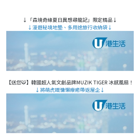
↓「森境奇緣夏日異想尋龍記」限定精品↓
↓漫遊秘境地墊、多用途旅行收納袋↓
【送您🐯】韓國超人氣文創品牌MUZIK TIGER 冰感風扇！
↓將萌虎嘅慵懶療癒帶返屋企↓