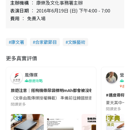
主辦機構
康樂及文化事務署主辦
表演日期
2016年6月19日 (日) 下午4:00 - 7:00
費用
免費入場
康文署
合家歡節目
文娛藝術
更多真實評價
風傳媒
營養教
旅遊攻略
生
香港
旅遊注意｜搭飛機帶尿袋標明mAh都會被沒收😱出發前切記檢查「1
#連皮帶籽都
（文章由風傳媒授權轉載） 準備前往韓國旅遊的民眾，近期要特別留
夏天其中一種時
閱讀更多
閱讀更多