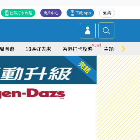
社群打卡攻略
商戶中心
下載 App
繁
简
周圍遊
18區好去處
香港打卡攻略
主題特集