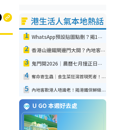
港生活人氣本地熱話
1
WhatsApp預設貼圖點刪？揭1招「反向操作」還原簡潔介面 附3步實測教學
2
香港山邊鐵閘邊門大開？內地客困惑意義何在！網民神回覆：呢種叫法理性防禦
3
鬼門開2026｜農曆七月撞正日全食特別邪？專家警告切忌做一事！揭4大禁忌+2招保平安
4
奪命寄生蟲｜食生菜狂瀉首現死者！疫潮惡化錄1.8萬宗病例 揭洗菜3大謬誤
5
內地客歎港人唔識老！揭港鐵保鮮級冷氣 港人求放過：咪投訴
U GO 本週好去處