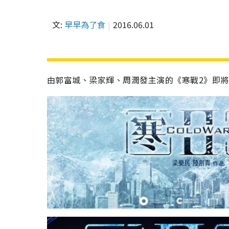
文:
早早為了食
2016.06.01
由‪‎郭富城‬、‎梁家輝‬、‎周潤發‬主演的《寒戰