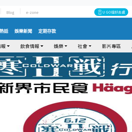
Blog
e-zone
U GO搵好去處
熱話
娛樂新聞
定期存款
情報
飲食情報
娛樂
社會
影片專區