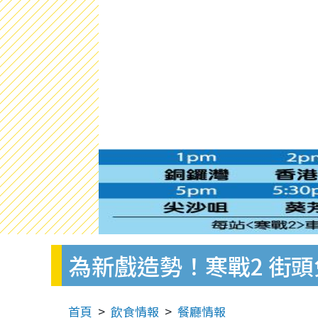
為新戲造勢！寒戰2 街頭免
首頁
飲食情報
餐廳情報