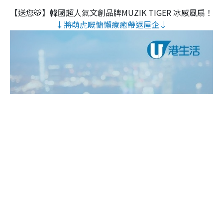
【送您🐯】韓國超人氣文創品牌MUZIK TIGER 冰感風扇！
↓將萌虎嘅慵懶療癒帶返屋企↓