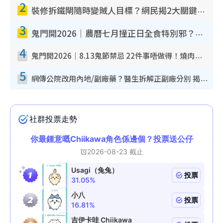
2
裝修拆鐵閘隨時變賊人目標？網民揭2大關鍵用途：裝新式等於白裝？附新舊鐵閘分別
3
鬼門開2026｜農曆七月撞正日全食特別邪？專家警告切忌做一事！揭4大禁忌+2招保平安
4
鬼門開2026｜8.13鬼節禁忌 22件事唔做得！燒肉、刺身要少食？半夜勿吹口哨/打呢個電話
5
網傳公院改用內地/副廠藥？醫生拆解正副廠分別 揭4類人換藥隨時出事