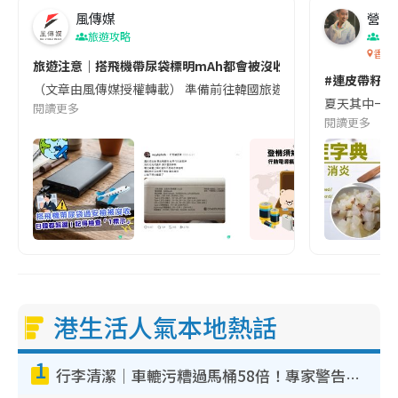
風傳媒
營養教
旅遊攻略
生
香港
旅遊注意｜搭飛機帶尿袋標明mAh都會被沒收😱出發前切記檢查「1
#連皮帶籽都
（文章由風傳媒授權轉載） 準備前往韓國旅遊的民眾，近期要特別留
夏天其中一種時
閱讀更多
閱讀更多
港生活人氣本地熱話
1
行李清潔｜車轆污糟過馬桶58倍！專家警告忌用酒精抹 教1招免污手除菌