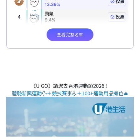
《U GO》請您去香港運動節2026！
體驗新興運動💦＋競技賽事💪＋100+運動用品攤位🔥