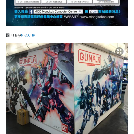
圖：FB@
MKCCHK