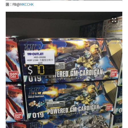
圖：FB@
MKCCHK