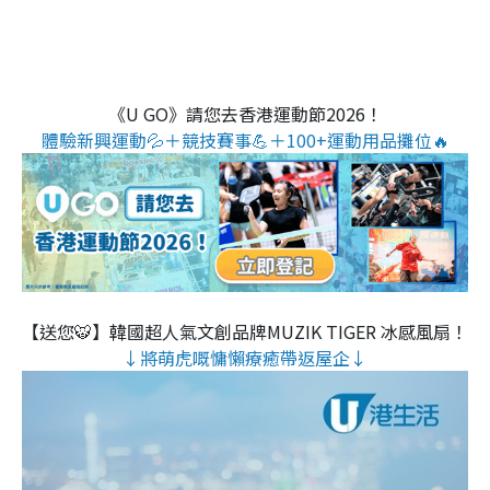
《U GO》請您去香港運動節2026！
體驗新興運動💦＋競技賽事💪＋100+運動用品攤位🔥
【送您🐯】韓國超人氣文創品牌MUZIK TIGER 冰感風扇！
↓將萌虎嘅慵懶療癒帶返屋企↓