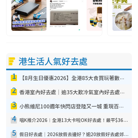
港生活人氣好去處
1
【8月生日優惠2026】全港85大食買玩著數攻略 自助餐/火鍋放題同行免費＋誠品/DONKI送現金券
2
香港室內好去處｜逾35大歎冷氣室內好去處推介 室內活動免費避雨無懼落雨
3
小熊維尼100週年快閃店登陸又一城 重現百畝森林經典場景／獨家限定盲盒登場／專屬DIY香水
4
唱K推介2026︱全港13大卡啦OK好去處！最平$36起 日文K都有！(附地址+收費詳情)
5
假日好去處｜2026放假去邊好？逾20放假好去處郊外/秘景 休閒半日或一日遊