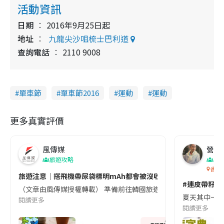
活動資訊
日期
2016年9月25日起
地址
九龍尖沙咀梳士巴利道
查詢電話
2110 9008
單車節
單車節2016
運動
運動
更多真實評價
風傳媒
營養教
旅遊攻略
生
香港
旅遊注意｜搭飛機帶尿袋標明mAh都會被沒收😱出發前切記檢查「1
#連皮帶籽都
（文章由風傳媒授權轉載） 準備前往韓國旅遊的民眾，近期要特別留
夏天其中一種時
閱讀更多
閱讀更多