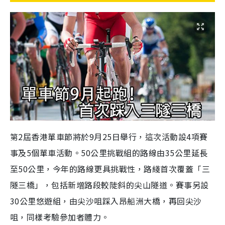
第2屆香港單車節將於9月25日舉行，這次活動設4項賽
事及5個單車活動。50公里挑戰組的路線由35公里延長
至50公里，今年的路線更具挑戰性，路綫首次覆蓋「三
隧三橋」，包括新增路段較陡斜的尖山隧道。賽事另設
30公里悠遊組，由尖沙咀踩入昂船洲大橋，再回尖沙
咀，同樣考驗參加者體力。