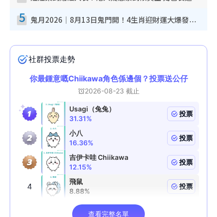
5
鬼月2026｜8月13日鬼門開！4生肖迎財運大爆發！專家：屬Ｏ好手氣 宜買六合彩