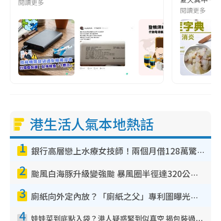
閱讀更多
閱讀更多
港生活人氣本地熱話
1
銀行高層戀上水療女技師！兩個月借128萬驚覺「沉船」沉落火海 揭背後疑似邪教操控賣淫
2
颱風白海豚升級變強颱 暴風圈半徑達320公里 面積足以覆蓋多個城市
3
廁紙向外定內放？「廁紙之父」專利圖曝光！官方揭正確擺法：放錯易貼牆積菌！
4
娃娃菜到底點入袋？港人疑惑緊到似真空 揭包裝過程全靠1招：血汗錢唔易賺