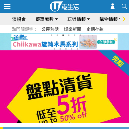
演唱會
優惠著數
玩樂情報
購物情報
熱門關鍵字：
公屋熱話
娛樂新聞
定期存款