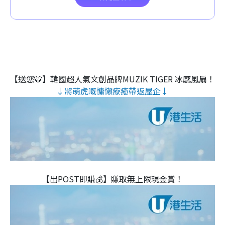
【送您🐯】韓國超人氣文創品牌MUZIK TIGER 冰感風扇！
↓將萌虎嘅慵懶療癒帶返屋企↓
【出POST即賺💰】賺取無上限現金賞！