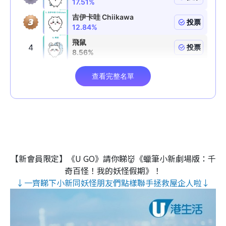
【新會員限定】《U GO》請你睇👹《蠟筆小新劇場版：千
奇百怪！我的妖怪假期》！
↓一齊睇下小新同妖怪朋友們點樣聯手拯救屋企人啦↓