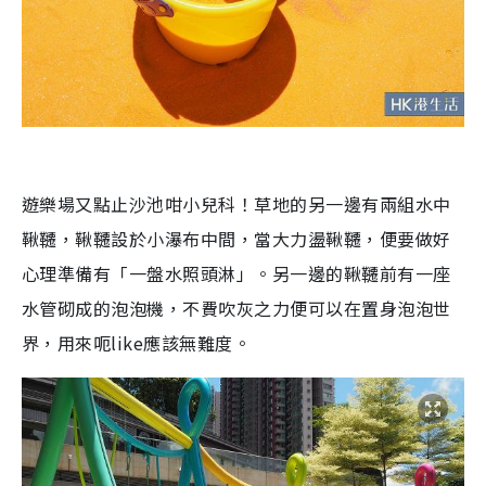
遊樂場又點止沙池咁小兒科！草地的另一邊有兩組水中
鞦韆，鞦韆設於小瀑布中間，當大力盪鞦韆，便要做好
心理準備有「一盤水照頭淋」。另一邊的鞦韆前有一座
水管砌成的泡泡機，不費吹灰之力便可以在置身泡泡世
界，用來呃like應該無難度。