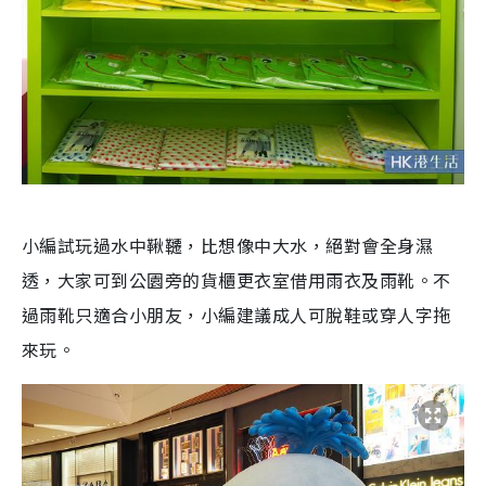
小編試玩過水中鞦韆，比想像中大水，絕對會全身濕
透，大家可到公園旁的貨櫃更衣室借用雨衣及雨靴。不
過雨靴只適合小朋友，小編建議成人可脫鞋或穿人字拖
來玩。