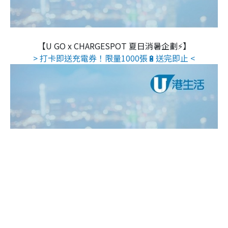
【U GO x CHARGESPOT 夏日消暑企劃⚡】
> 打卡即送充電券！限量1000張🔋送完即止 <