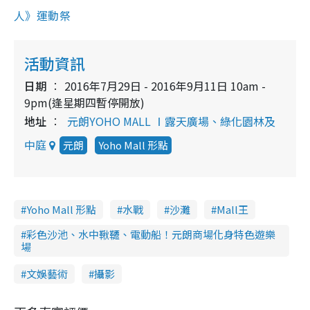
人》運動祭
活動資訊
日期
2016年7月29日 - 2016年9月11日 10am -
9pm(逢星期四暫停開放)
地址
元朗YOHO MALL Ⅰ露天廣場、綠化園林及
中庭
元朗
Yoho Mall 形點
Yoho Mall 形點
水戰
沙灘
Mall王
彩色沙池、水中鞦韆、電動船！元朗商場化身特色遊樂
場
文娛藝術
攝影