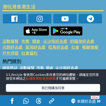
港玩港食港生活
活動展覽
市集
開倉
尖沙咀好去處
銅鑼灣好去處
元朗好去處
荃灣好去處
旺角好去處
社會
餐廳情報
戶外郊遊
社會福利
熱門類別
網民熱話
活動展覽
市集
開倉
尖沙咀好去處
銅鑼灣好去處
元朗好去處
荃灣好去處
旺角好去處
社會
U Lifestyle 會使用Cookies來改善您的網站體驗，請確定您同意
接受本網站之
私隱政策和使用條款
才可繼續瀏覽。
餐廳情報
戶外郊遊
熱門標籤
我已閱讀及同意
#UGO搵好去處
#人氣活動推介
#美食社群熱話
#親子玩樂好去處
#ULifestyle應用程式
#限時搶
本週好去處
#UJetso禮物放送
#ULifestyle商戶中心
#著數
#網絡熱話