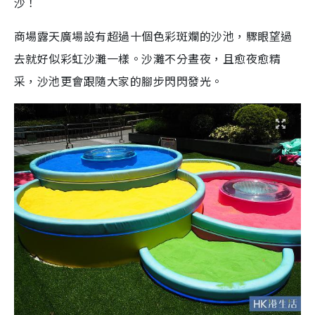
沙！
商場露天廣場設有超過十個色彩斑斕的沙池，驟眼望過
去就好似彩虹沙灘一樣。沙灘不分晝夜，且愈夜愈精
采，沙池更會跟隨大家的腳步閃閃發光。