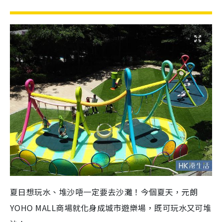
夏日想玩水、堆沙唔一定要去沙灘！今個夏天，元朗
YOHO MALL商場就化身成城市遊樂場，既可玩水又可堆