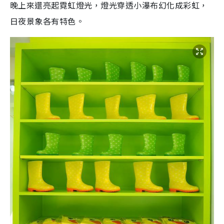
晚上來還亮起霓虹燈光，燈光穿透小瀑布幻化成彩虹，
日夜景象各有特色。