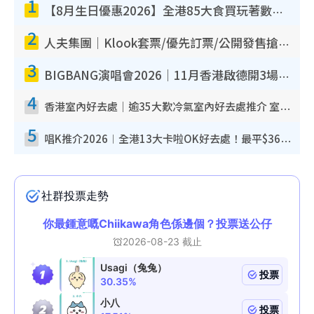
1
【8月生日優惠2026】全港85大食買玩著數攻略 自助餐/火鍋放題同行免費＋誠品/DONKI送現金券
2
人夫集團｜Klook套票/優先訂票/公開發售搶飛攻略！附票價.購票連結.場地座位表
3
BIGBANG演唱會2026｜11月香港啟德開3場！實名制VIP申請、優先購票攻略
4
香港室內好去處｜逾35大歎冷氣室內好去處推介 室內活動免費避雨無懼落雨
5
唱K推介2026︱全港13大卡啦OK好去處！最平$36起 日文K都有！(附地址+收費詳情)