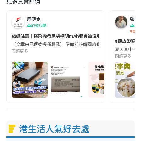
更多真實評價
風傳媒
營養教
旅遊攻略
生
香港
旅遊注意｜搭飛機帶尿袋標明mAh都會被沒收😱出發前切記檢查「1
#連皮帶籽都
（文章由風傳媒授權轉載） 準備前往韓國旅遊的民眾，近期要特別留
夏天其中一種時
閱讀更多
閱讀更多
港生活人氣好去處