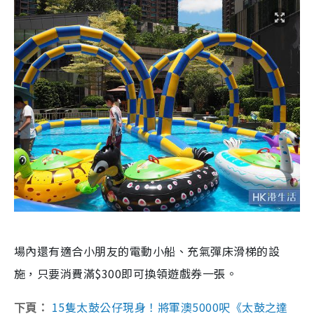
場內還有適合小朋友的電動小船、充氣彈床滑梯的設
施，只要消費滿$300即可換領遊戲券一張。
15隻太鼓公仔現身！將軍澳5000呎《太鼓之達
下頁：