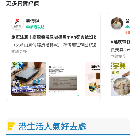
更多真實評價
風傳媒
營養教
旅遊攻略
生
香港
旅遊注意｜搭飛機帶尿袋標明mAh都會被沒收😱出發前切記檢查「1
#連皮帶籽都
（文章由風傳媒授權轉載） 準備前往韓國旅遊的民眾，近期要特別留
夏天其中一種時
閱讀更多
閱讀更多
港生活人氣好去處