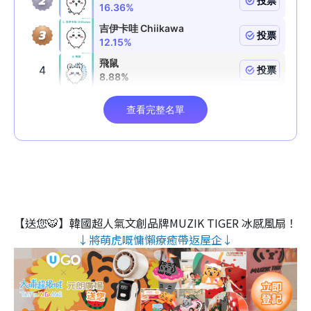
【送您🐯】韓國超人氣文創品牌MUZIK TIGER 冰感風扇！
↓將萌虎嘅慵懶療癒帶返屋企↓