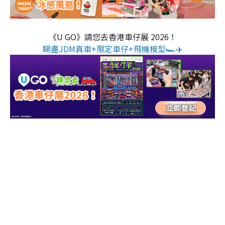
《U GO》請您去香港車仔展 2026！
睇盡JDM真車+限定車仔+飛機模型🏎️✈️