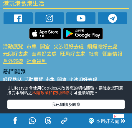
港玩港食港生活
活動展覽
市集
開倉
尖沙咀好去處
銅鑼灣好去處
元朗好去處
荃灣好去處
旺角好去處
社會
餐廳情報
戶外郊遊
社會福利
熱門類別
網民熱話
活動展覽
市集
開倉
尖沙咀好去處
銅鑼灣好去處
元朗好去處
荃灣好去處
旺角好去處
社會
U Lifestyle 會使用Cookies來改善您的網站體驗，請確定您同意
接受本網站之
私隱政策和使用條款
才可繼續瀏覽。
餐廳情報
戶外郊遊
熱門標籤
我已閱讀及同意
#UGO搵好去處
#人氣活動推介
#美食社群熱話
#親子玩樂好去處
#ULifestyle應用程式
#限時搶
本週好去處
#UJetso禮物放送
#ULifestyle商戶中心
#著數
#網絡熱話