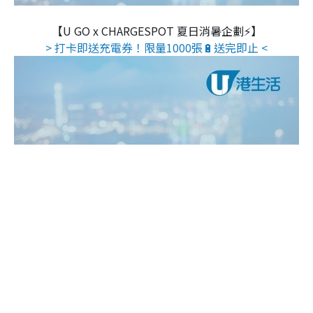
【U GO x CHARGESPOT 夏日消暑企劃⚡】
> 打卡即送充電券！限量1000張🔋送完即止 <