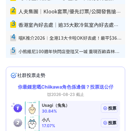
2
人夫集團｜Klook套票/優先訂票/公開發售搶飛攻略！附票價.購票連結.場地座位表
3
香港室內好去處｜逾35大歎冷氣室內好去處推介 室內活動免費避雨無懼落雨
4
唱K推介2026︱全港13大卡啦OK好去處！最平$36起 日文K都有！(附地址+收費詳情)
5
小熊維尼100週年快閃店登陸又一城 重現百畝森林經典場景／獨家限定盲盒登場／專屬DIY香水