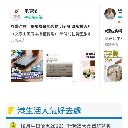
風傳媒
營養教
旅遊攻略
生
香港
旅遊注意｜搭飛機帶尿袋標明mAh都會被沒收😱出發前切記檢查「1
#連皮帶籽都
（文章由風傳媒授權轉載） 準備前往韓國旅遊的民眾，近期要特別留
夏天其中一種時
閱讀更多
閱讀更多
港生活人氣好去處
1
【8月生日優惠2026】全港85大食買玩著數攻略 自助餐/火鍋放題同行免費＋誠品/DONKI送現金券