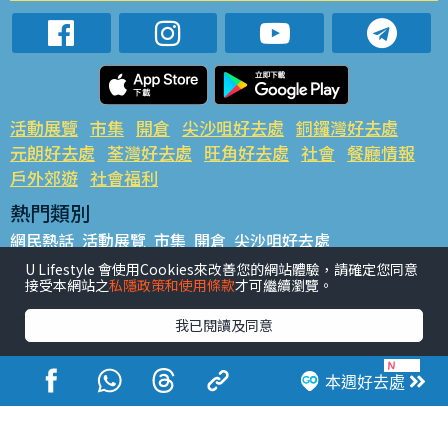
活動展覽
市集
開倉
尖沙咀好去處
銅鑼灣好去處
元朗好去處
荃灣好去處
旺角好去處
社會
餐廳情報
戶外郊遊
社會福利
熱門類別
網民熱話
活動展覽
市集
開倉
尖沙咀好去處
銅鑼灣好去處
元朗好去處
荃灣好去處
旺角好去處
社會
U Lifestyle 會使用Cookies來改善您的網站體驗，請確定您同意
接受本網站之
私隱政策和使用條款
才可繼續瀏覽。
餐廳情報
戶外郊遊
熱門標籤
我已閱讀及同意
#UGO搵好去處
#人氣活動推介
#美食社群熱話
#親子玩樂好去處
#ULifestyle應用程式
#限時搶
本週好去處
#UJetso禮物放送
#ULifestyle商戶中心
#著數
#網絡熱話
香港經濟日報版權所有©2026