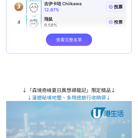
↓「森境奇緣夏日異想尋龍記」限定精品↓
↓漫遊秘境地墊、多用途旅行收納袋↓