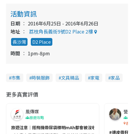
活動資訊
日期
2016年6月25日 - 2016年6月26日
地址
荔枝角長義街9號D2 Place 2樓
長沙灣
D2 Place
時間
1pm-8pm
市集
時裝服飾
文具精品
家電
家品
更多真實評價
風傳媒
營養教
旅遊攻略
生
香港
旅遊注意｜搭飛機帶尿袋標明mAh都會被沒收😱出發前切記檢查「1
#連皮帶籽都