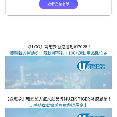
《U GO》請您去香港運動節2026！
體驗新興運動💦＋競技賽事💪＋100+運動用品攤位🔥
【送您🐯】韓國超人氣文創品牌MUZIK TIGER 冰感風扇！
↓將萌虎嘅慵懶療癒帶返屋企↓