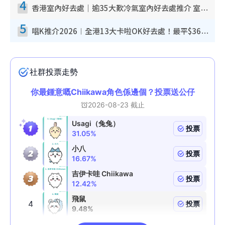
4
香港室內好去處｜逾35大歎冷氣室內好去處推介 室內活動免費避雨無懼落雨
5
唱K推介2026︱全港13大卡啦OK好去處！最平$36起 日文K都有！(附地址+收費詳情)