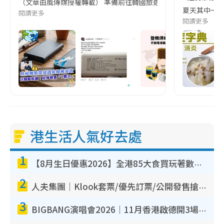
（文章由風傳媒授權轉載） 準備前往韓國旅遊的民眾，近期要特別留
夏天其中一種時
閱讀更多
閱讀更多
港生活人氣好去處
1
【8月生日優惠2026】全港85大食買玩著數攻略 自助餐/火鍋放題同行免費＋誠品/DONKI送現金券
2
人夫集團｜Klook套票/優先訂票/公開發售搶飛攻略！附票價.購票連結.場地座位表
3
BIGBANG演唱會2026｜11月香港啟德開3場！實名制VIP申請、優先購票攻略