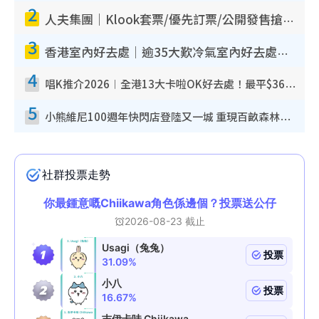
2
人夫集團｜Klook套票/優先訂票/公開發售搶飛攻略！附票價.購票連結.場地座位表
3
香港室內好去處｜逾35大歎冷氣室內好去處推介 室內活動免費避雨無懼落雨
4
唱K推介2026︱全港13大卡啦OK好去處！最平$36起 日文K都有！(附地址+收費詳情)
5
小熊維尼100週年快閃店登陸又一城 重現百畝森林經典場景／獨家限定盲盒登場／專屬DIY香水