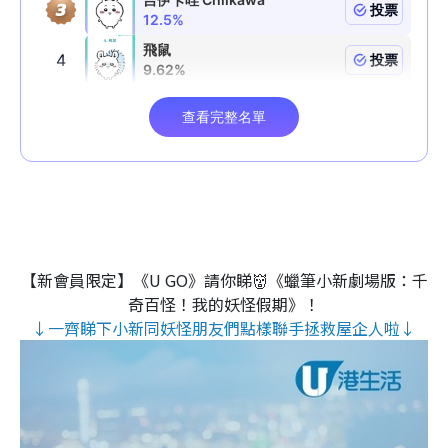
【新會員限定】《U GO》請你睇👹《蠟筆小新劇場版：千
奇百怪！我的妖怪假期》！
↓一齊睇下小新同妖怪朋友們點樣聯手拯救屋企人啦↓