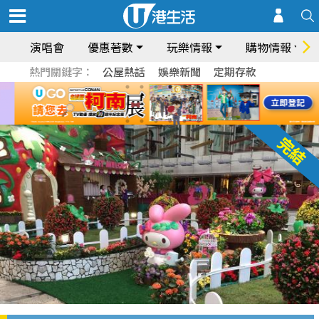
演唱會
優惠著數
玩樂情報
購物情報
熱門關鍵字：
公屋熱話
娛樂新聞
定期存款