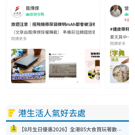
風傳媒
營養教
旅遊攻略
生
香港
旅遊注意｜搭飛機帶尿袋標明mAh都會被沒收😱出發前切記檢查「1
#連皮帶籽都
（文章由風傳媒授權轉載） 準備前往韓國旅遊的民眾，近期要特別留
夏天其中一種時
閱讀更多
閱讀更多
港生活人氣好去處
1
【8月生日優惠2026】全港85大食買玩著數攻略 自助餐/火鍋放題同行免費＋誠品/DONKI送現金券