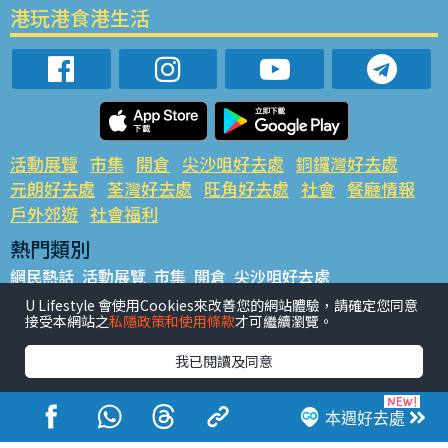
港玩港食港生活
活動展覽
市集
開倉
尖沙咀好去處
銅鑼灣好去處
元朗好去處
荃灣好去處
旺角好去處
社會
餐廳情報
戶外郊遊
社會福利
熱門類別
網民熱話
活動展覽
市集
開倉
尖沙咀好去處
銅鑼灣好去處
元朗好去處
荃灣好去處
旺角好去處
社會
U Lifestyle 會使用Cookies來改善您的網站體驗，請確定您同意
接受本網站之
私隱政策和使用條款
才可繼續瀏覽。
餐廳情報
戶外郊遊
熱門標籤
我已閱讀及同意
#UGO搵好去處
#人氣活動推介
#美食社群熱話
#親子玩樂好去處
#ULifestyle應用程式
#限時搶
本週好去處
#UJetso禮物放送
#ULifestyle商戶中心
#著數
#網絡熱話