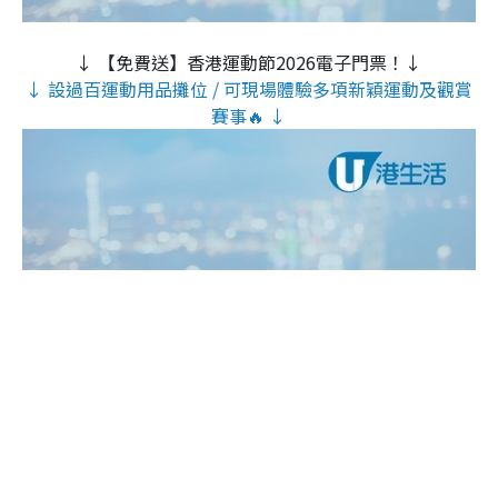
↓ 【免費送】香港運動節2026電子門票！↓
↓ 設過百運動用品攤位 / 可現場體驗多項新穎運動及觀賞
賽事🔥 ↓