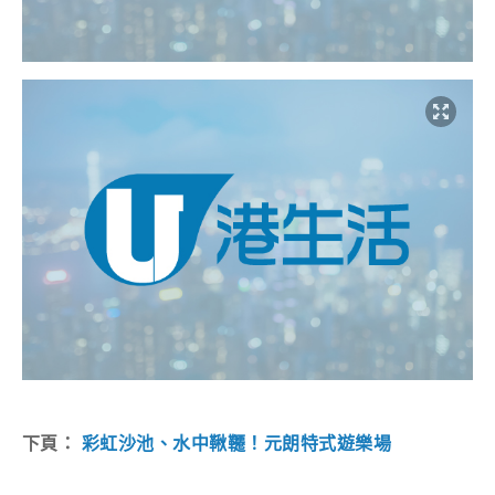
下頁：
彩虹沙池、水中鞦韆！元朗特式遊樂場