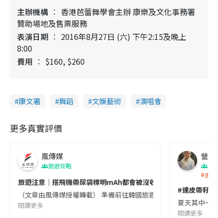
主辦機構
香港芭蕾舞學會主辦 康樂及文化事務署
贊助場地及售票服務
表演日期
2016年8月27日 (六) 下午2:15及晚上
8:00
費用
$160, $260
康文署
舞蹈
文娛藝術
演唱會
更多真實評價
風傳媒
營養教
旅遊攻略
生
香港
旅遊注意｜搭飛機帶尿袋標明mAh都會被沒收😱出發前切記檢查「1
#連皮帶籽都
（文章由風傳媒授權轉載） 準備前往韓國旅遊的民眾，近期要特別留
夏天其中一種時
閱讀更多
閱讀更多