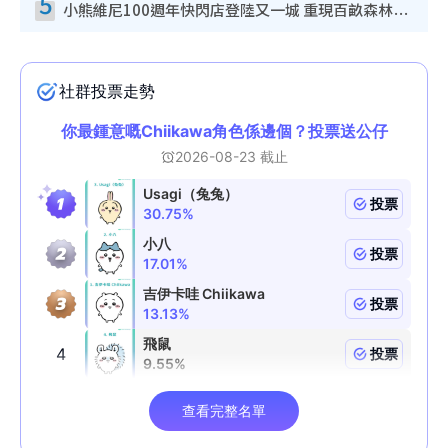
5
小熊維尼100週年快閃店登陸又一城 重現百畝森林經典場景／獨家限定盲盒登場／專屬DIY香水