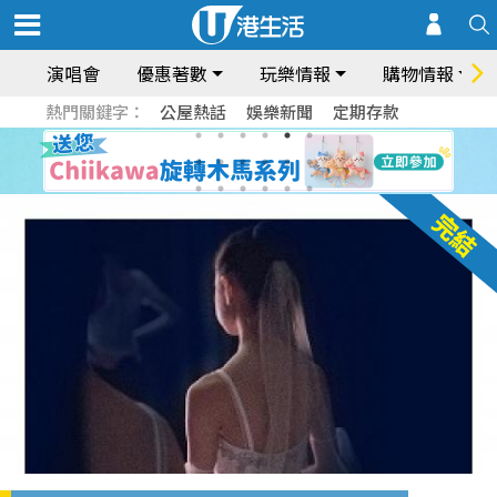
演唱會
優惠著數
玩樂情報
購物情報
熱門關鍵字：
公屋熱話
娛樂新聞
定期存款