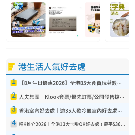
港生活人氣好去處
1
【8月生日優惠2026】全港85大食買玩著數攻略 自助餐/火鍋放題同行免費＋誠品/DONKI送現金券
2
人夫集團｜Klook套票/優先訂票/公開發售搶飛攻略！附票價.購票連結.場地座位表
3
香港室內好去處｜逾35大歎冷氣室內好去處推介 室內活動免費避雨無懼落雨
4
唱K推介2026︱全港13大卡啦OK好去處！最平$36起 日文K都有！(附地址+收費詳情)