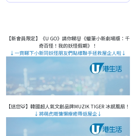
【新會員限定】《U GO》請你睇👹《蠟筆小新劇場版：千
奇百怪！我的妖怪假期》！
↓一齊睇下小新同妖怪朋友們點樣聯手拯救屋企人啦↓
【送您🐯】韓國超人氣文創品牌MUZIK TIGER 冰感風扇！
↓將萌虎嘅慵懶療癒帶返屋企↓