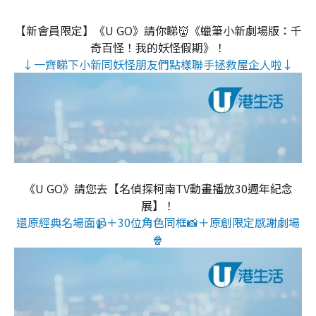
【新會員限定】《U GO》請你睇👹《蠟筆小新劇場版：千
奇百怪！我的妖怪假期》！
↓一齊睇下小新同妖怪朋友們點樣聯手拯救屋企人啦↓
《U GO》請您去【名偵探柯南TV動畫播放30週年紀念
展】！
還原經典名場面📹＋30位角色同框📸＋原創限定感謝劇場
🍿