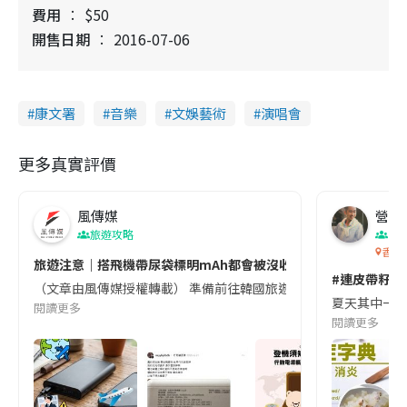
費用
$50
開售日期
2016-07-06
康文署
音樂
文娛藝術
演唱會
更多真實評價
風傳媒
營養教
旅遊攻略
生
香港
旅遊注意｜搭飛機帶尿袋標明mAh都會被沒收😱出發前切記檢查「1
#連皮帶籽都
（文章由風傳媒授權轉載） 準備前往韓國旅遊的民眾，近期要特別留
夏天其中一種時
閱讀更多
閱讀更多