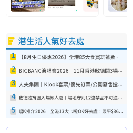
港生活人氣好去處
1
【8月生日優惠2026】全港85大食買玩著數攻略 自助餐/火鍋放題同行免費＋誠品/DONKI送現金券
2
BIGBANG演唱會2026｜11月香港啟德開3場！實名制VIP申請、優先購票攻略
3
人夫集團｜Klook套票/優先訂票/公開發售搶飛攻略！附票價.購票連結.場地座位表
4
啟德體育園入場懶人包︱場地守則12違禁品不可進場准帶細水樽但全場禁樽蓋！應援牌有限制！
5
唱K推介2026︱全港13大卡啦OK好去處！最平$36起 日文K都有！(附地址+收費詳情)