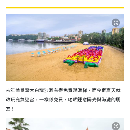
去年愉景灣大白灣沙灘有得免費瀡滑梯，而今個夏天就
改玩充氣迷宮，一樣係免費，啱晒鍾意陽光與海灘的朋
友！