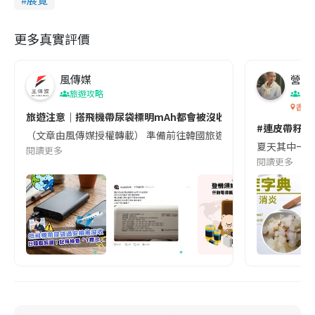
更多真實評價
風傳媒
營養教
旅遊攻略
生
香港
旅遊注意｜搭飛機帶尿袋標明mAh都會被沒收😱出發前切記檢查「1
#連皮帶籽都
（文章由風傳媒授權轉載） 準備前往韓國旅遊的民眾，近期要特別留
夏天其中一種時
閱讀更多
閱讀更多