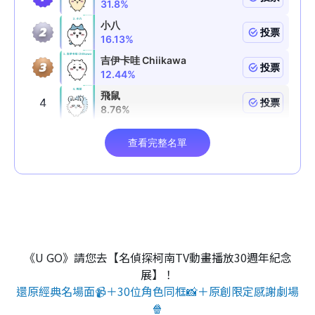
《U GO》請您去【名偵探柯南TV動畫播放30週年紀念
展】！
還原經典名場面📹＋30位角色同框📸＋原創限定感謝劇場
🍿