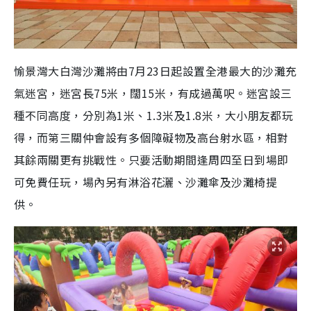
愉景灣大白灣沙灘將由7月23日起設置全港最大的沙灘充
氣迷宮，迷宮長75米，闊15米，有成過萬呎。迷宮設三
種不同高度，分別為1米、1.3米及1.8米，大小朋友都玩
得，而第三關仲會設有多個障礙物及高台射水區，相對
其餘兩關更有挑戰性。只要活動期間逢周四至日到場即
可免費任玩，場內另有淋浴花灑、沙灘傘及沙灘椅提
供。