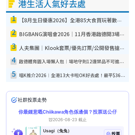
港生活人氣好去處
1
【8月生日優惠2026】全港85大食買玩著數攻略 自助餐/火鍋放題同行免費＋誠品/DONKI送現金券
2
BIGBANG演唱會2026｜11月香港啟德開3場！實名制VIP申請、優先購票攻略
3
人夫集團｜Klook套票/優先訂票/公開發售搶飛攻略！附票價.購票連結.場地座位表
4
啟德體育園入場懶人包︱場地守則12違禁品不可進場准帶細水樽但全場禁樽蓋！應援牌有限制！
5
唱K推介2026︱全港13大卡啦OK好去處！最平$36起 日文K都有！(附地址+收費詳情)