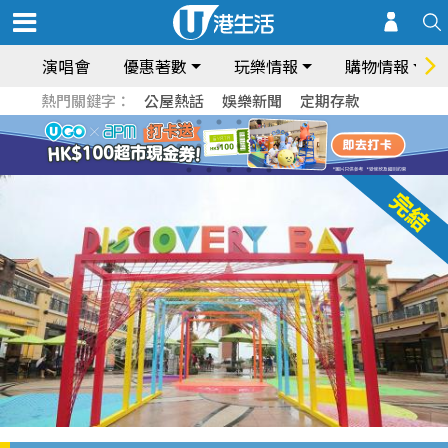
演唱會
優惠著數
玩樂情報
購物情報
熱門關鍵字：
公屋熱話
娛樂新聞
定期存款