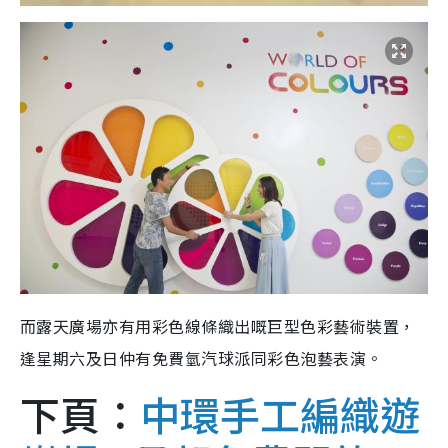
而露天廣場亦有用彩色線條織出嘅巨型色彩藝術裝置，
逢星期六及日仲有免費氫汽球派同彩色泡藝表演。
下頁：
中環手工編織遊