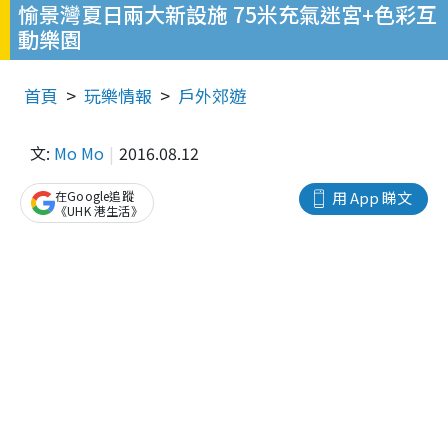
愉景灣夏日兩大新設施 75米充氣迷宮+色彩互
動樂園
首頁
玩樂情報
戶外郊遊
文:
Mo Mo
2016.08.12
在Google追蹤
用 App 睇文
《UHK 港生活》