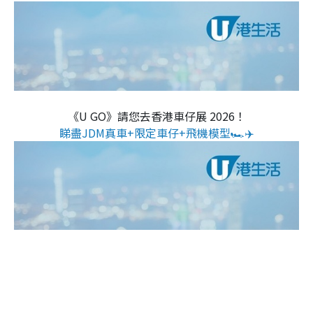
《U GO》請您去香港車仔展 2026！
睇盡JDM真車+限定車仔+飛機模型🏎️✈️