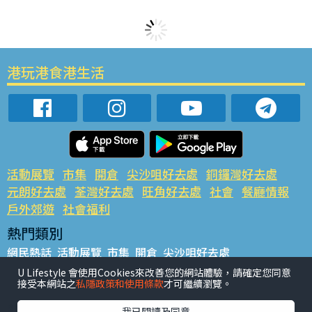
港玩港食港生活
活動展覽
市集
開倉
尖沙咀好去處
銅鑼灣好去處
元朗好去處
荃灣好去處
旺角好去處
社會
餐廳情報
戶外郊遊
社會福利
熱門類別
網民熱話
活動展覽
市集
開倉
尖沙咀好去處
銅鑼灣好去處
元朗好去處
荃灣好去處
旺角好去處
社會
U Lifestyle 會使用Cookies來改善您的網站體驗，請確定您同意
接受本網站之
私隱政策和使用條款
才可繼續瀏覽。
餐廳情報
戶外郊遊
熱門標籤
我已閱讀及同意