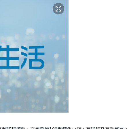
超好玩遊戲，亦嚴選逾100個特色小店，有得玩又有手作買，