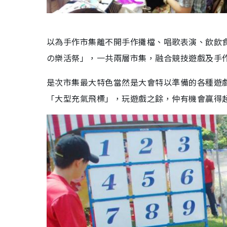
以為手作市集離不開手作攤檔、唱歌表演、飲飲食食
の樂活祭」，一共兩層市集，融合競技遊戲及手
是次市集最大特色當然是大會特以準備的各種遊
「大型充氣飛標」，玩遊戲之餘，仲有機會贏得