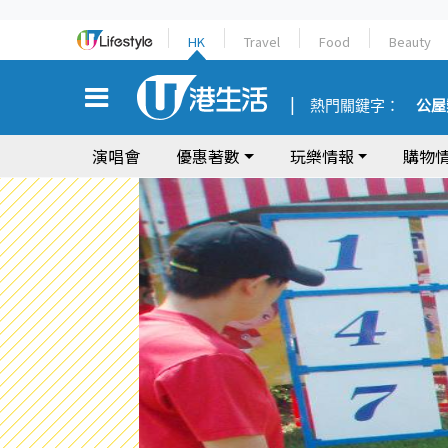
HK
Travel
Food
Beauty
熱門關鍵字：
公屋
演唱會
優惠著數
玩樂情報
購物