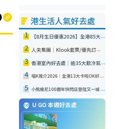
港生活人氣好去處
1
【8月生日優惠2026】全港85大食買玩著數攻略 自助餐/火鍋放題同行免費＋誠品/DONKI送現金券
2
人夫集團｜Klook套票/優先訂票/公開發售搶飛攻略！附票價.購票連結.場地座位表
3
香港室內好去處｜逾35大歎冷氣室內好去處推介 室內活動免費避雨無懼落雨
4
唱K推介2026︱全港13大卡啦OK好去處！最平$36起 日文K都有！(附地址+收費詳情)
5
小熊維尼100週年快閃店登陸又一城 重現百畝森林經典場景／獨家限定盲盒登場／專屬DIY香水
U GO 本週好去處