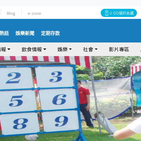
Blog
e-zone
U GO搵好去處
熱話
娛樂新聞
定期存款
情報
飲食情報
娛樂
社會
影片專區