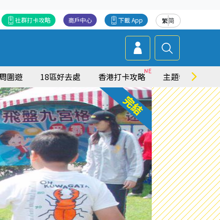
社群打卡攻略
商戶中心
下載 App
繁
简
周圍遊
18區好去處
香港打卡攻略
主題特集