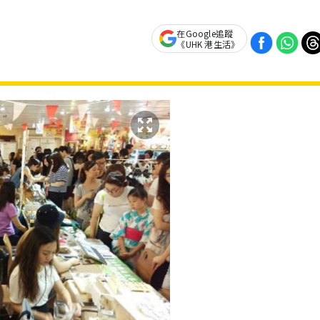
在Google追蹤
《UHK 港生活》