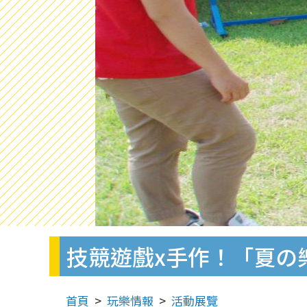
技競遊戲x手作！「夏の
首頁
玩樂情報
活動展覽