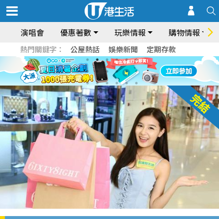
演唱會
優惠著數
玩樂情報
購物情報
熱門關鍵字：
公屋熱話
娛樂新聞
定期存款