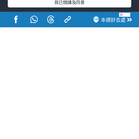
港玩港食港生活
我已閱讀及同意
本週好去處
活動展覽
市集
開倉
尖沙咀好去處
銅鑼灣好去處
元朗好去處
荃灣好去處
旺角好去處
社會
餐廳情報
戶外郊遊
社會福利
熱門類別
網民熱話
活動展覽
市集
開倉
尖沙咀好去處
銅鑼灣好去處
元朗好去處
荃灣好去處
旺角好去處
社會
餐廳情報
戶外郊遊
熱門標籤
#UGO搵好去處
#人氣活動推介
#美食社群熱話
#親子玩樂好去處
#ULifestyle應用程式
#限時搶
#UJetso禮物放送
#ULifestyle商戶中心
#著數
#網絡熱話