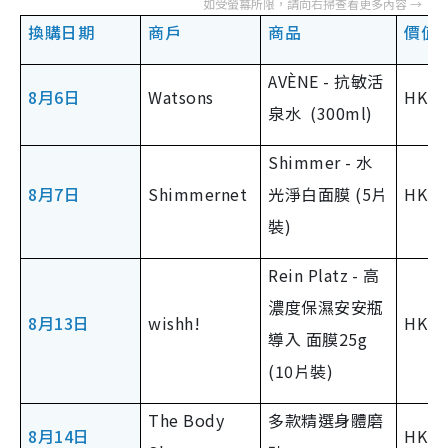
換購日期
商戶
商品
價值
AVÈNE - 抗敏活
8月6日
Watsons
HK $
泉水 (300ml)
Shimmer - 水
8月7日
Shimmernet
光淨白面膜 (5片
HK$1
裝)
Rein Platz - 高
濃度保濕安安瓶
8月13日
wishh!
HK$1
導入 面膜25g
(10片裝)
The Body
多款精選身體磨
8月14日
HK$1