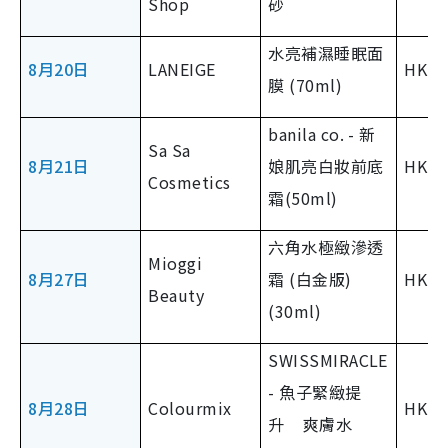
Shop
砂
水亮補濕睡眠面
8月20日
LANEIGE
HK$2
膜 (70ml)
banila co. - 新
Sa Sa
8月21日
娘肌亮白妝前底
HK$2
Cosmetics
霜(50ml)
六角水極緻滲透
Mioggi
8月27日
霜 (白金版)
HK $
Beauty
(30ml)
SWISSMIRACLE
- 魚子緊緻提
8月28日
Colourmix
HK $
升 爽膚水