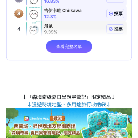
↓「森境奇緣夏日異想尋龍記」限定精品↓
↓漫遊秘境地墊、多用途旅行收納袋↓