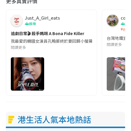
更多真實評價
Just_A_Girl_eats
co c
娛樂
吹
台灣
追劇日常🎬 殺手媽咪 A Bona Fide Killer
台灣地鐵宣
我最愛的韓國女演員孔曉振終於要回歸小螢幕啦!這次的劇本改編自同名
閱讀更多
閱讀更多
港生活人氣本地熱話