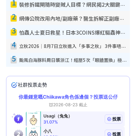
1
裝修拆鐵閘隨時變賊人目標？網民揭2大關鍵用途：裝新式等於白裝？附新舊鐵閘分別
2
網傳公院改用內地/副廠藥？醫生拆解正副廠分別 揭4類人換藥隨時出事
3
怕蟲人士夏日救星！日本3COINS爆紅驅蟲神器$45起 1招「全程免觸碰」輕鬆搞定小強
4
立秋2026｜8月7日立秋進入「多事之秋」 3件事唔做得！專家教6招開運 清枱頭／銀包納氣接好運
5
颱風白海豚料周日襲浙江！經歷5次「眼牆置換」極罕見 成登陸內地最長途颱風