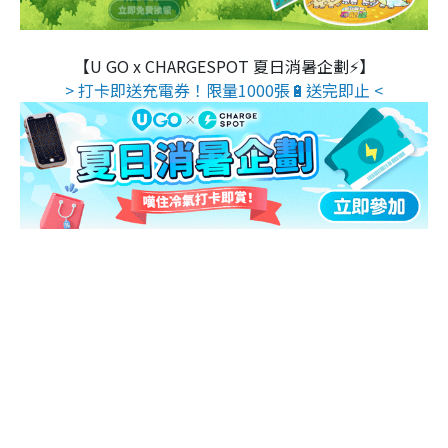
【U GO x CHARGESPOT 夏日消暑企劃⚡】
> 打卡即送充電券！限量1000張🔋送完即止 <