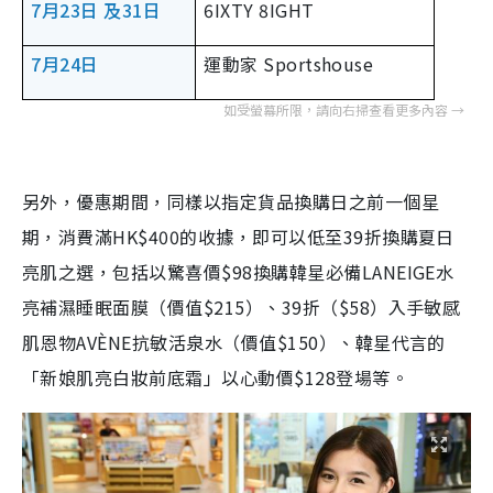
7月23日 及31日
6IXTY 8IGHT
7月24日
運動家 Sportshouse
另外，優惠期間，同樣以指定貨品換購日之前一個星
期，消費滿HK$400的收據，即可以低至39折換購夏日
亮肌之選，包括以驚喜價$98換購韓星必備LANEIGE水
亮補濕睡眠面膜（價值$215）、39折（$58）入手敏感
肌恩物AVÈNE抗敏活泉水（價值$150）、韓星代言的
「新娘肌亮白妝前底霜」以心動價$128登場等。