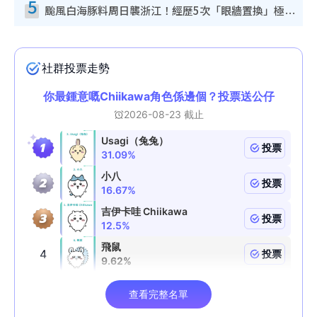
5
颱風白海豚料周日襲浙江！經歷5次「眼牆置換」極罕見 成登陸內地最長途颱風