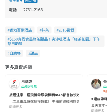
電話
2731-2168
香港百樂酒店
抹茶
2016暑假
$150有找食盡綠茶甜品！尖沙咀酒店「綠茶花園」下午
茶自助餐
自助餐
甜品
更多真實評價
風傳媒
營養教
旅遊攻略
生
香港
旅遊注意｜搭飛機帶尿袋標明mAh都會被沒收😱出發前切記檢查「1
#連皮帶籽都
（文章由風傳媒授權轉載） 準備前往韓國旅遊的民眾，近期要特別留
夏天其中一種時
閱讀更多
閱讀更多