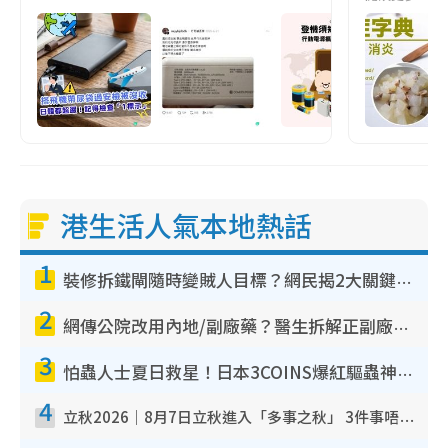
港生活人氣本地熱話
1
裝修拆鐵閘隨時變賊人目標？網民揭2大關鍵用途：裝新式等於白裝？附新舊鐵閘分別
2
網傳公院改用內地/副廠藥？醫生拆解正副廠分別 揭4類人換藥隨時出事
3
怕蟲人士夏日救星！日本3COINS爆紅驅蟲神器$45起 1招「全程免觸碰」輕鬆搞定小強
4
立秋2026｜8月7日立秋進入「多事之秋」 3件事唔做得！專家教6招開運 清枱頭／銀包納氣接好運