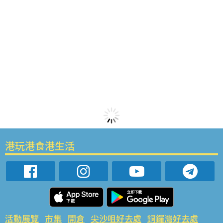
港玩港食港生活
活動展覽
市集
開倉
尖沙咀好去處
銅鑼灣好去處