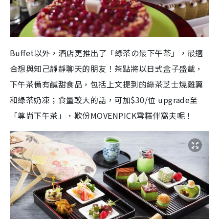
Buffet以外，酒店更推出了「綠茶の最下午茶」，最適
合想與知己靜靜聊天的朋友！茶點將以日式盒子盛載，
下午茶備有鹹甜食品，包括上文提到的綠茶芝士燒雞翼
和綠茶奶凍；食量較大的話，可加$30/位 upgrade至
「尊尚下午茶」，歎份MOVENPICK雪糕伴窩夫呢！