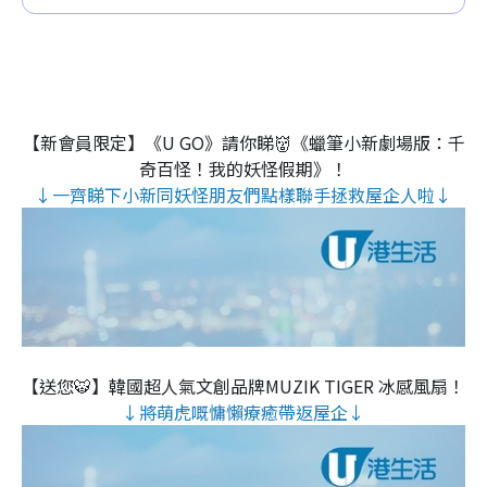
【新會員限定】《U GO》請你睇👹《蠟筆小新劇場版：千
奇百怪！我的妖怪假期》！
↓一齊睇下小新同妖怪朋友們點樣聯手拯救屋企人啦↓
【送您🐯】韓國超人氣文創品牌MUZIK TIGER 冰感風扇！
↓將萌虎嘅慵懶療癒帶返屋企↓