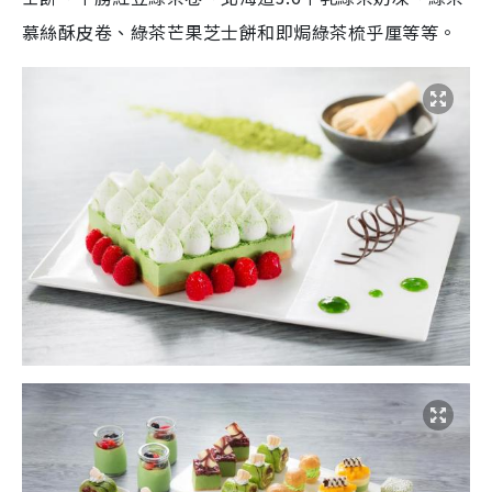
慕絲酥皮卷、綠茶芒果芝士餅和即焗綠茶梳乎厘等等。