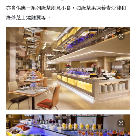
亦會供應一系列綠茶創意小食，如綠茶果凍藜麥沙律和
綠茶芝士燒雞翼等。