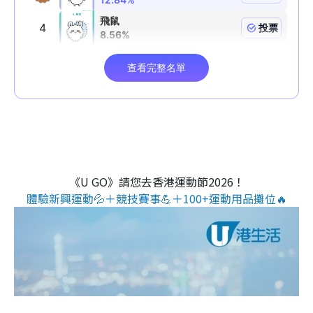
《U GO》請您去香港運動節2026！
體驗新興運動💦＋競技賽事💪＋100+運動用品攤位🔥