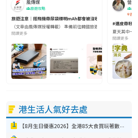
風傳媒
營養教
旅遊攻略
生
香港
旅遊注意｜搭飛機帶尿袋標明mAh都會被沒收😱出發前切記檢查「1
#連皮帶籽都
（文章由風傳媒授權轉載） 準備前往韓國旅遊的民眾，近期要特別留
夏天其中一種時
閱讀更多
閱讀更多
港生活人氣好去處
1
【8月生日優惠2026】全港85大食買玩著數攻略 自助餐/火鍋放題同行免費＋誠品/DONKI送現金券
2