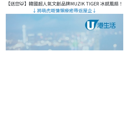
【送您🐯】韓國超人氣文創品牌MUZIK TIGER 冰感風扇！
↓將萌虎嘅慵懶療癒帶返屋企↓