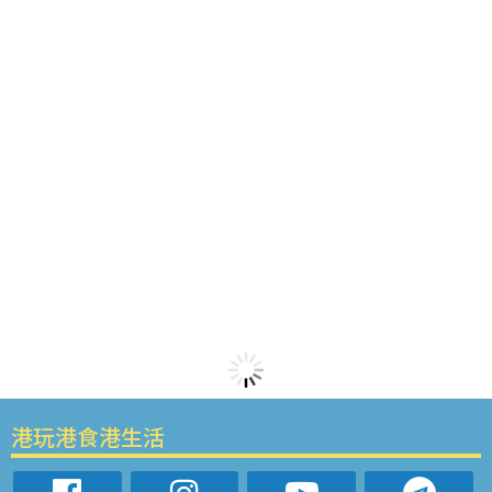
港玩港食港生活