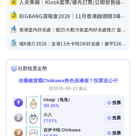
人夫集團｜Klook套票/優先訂票/公開發售搶飛攻略！附票價.購票連結.場地座位表
3
BIGBANG演唱會2026｜11月香港啟德開3場！實名制VIP申請、優先購票攻略
4
香港室內好去處｜逾35大歎冷氣室內好去處推介 室內活動免費避雨無懼落雨
5
唱K推介2026︱全港13大卡啦OK好去處！最平$36起 日文K都有！(附地址+收費詳情)