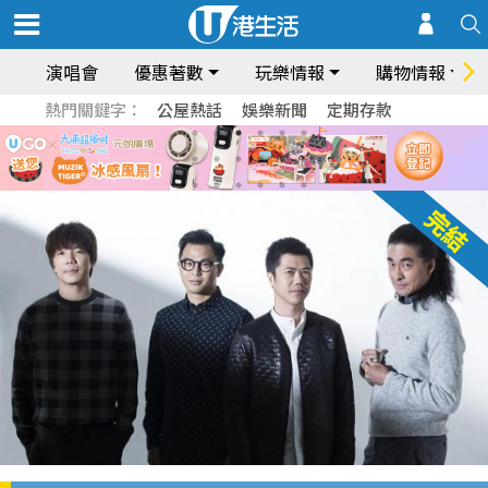
演唱會
優惠著數
玩樂情報
購物情報
熱門關鍵字：
公屋熱話
娛樂新聞
定期存款