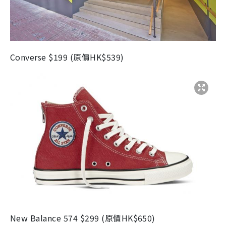
Converse
$199 (
原價
HK$539)
New Balance 574
$299 (
原價
HK$650)