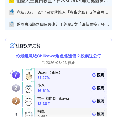
怕蟲人士夏日救星！日本3COINS爆紅驅蟲神器$45起 1招「全程免觸碰」輕鬆搞定小強
4
立秋2026｜8月7日立秋進入「多事之秋」 3件事唔做得！專家教6招開運 清枱頭／銀包納氣接好運
5
颱風白海豚料周日襲浙江！經歷5次「眼牆置換」極罕見 成登陸內地最長途颱風