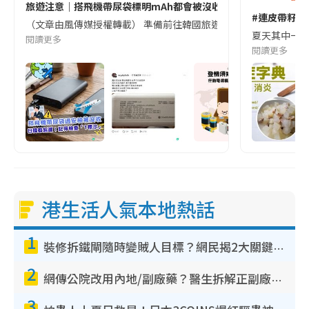
旅遊注意｜搭飛機帶尿袋標明mAh都會被沒收😱出發前切記檢查「1
#連皮帶籽都
（文章由風傳媒授權轉載） 準備前往韓國旅遊的民眾，近期要特別留
夏天其中一種時
閱讀更多
閱讀更多
港生活人氣本地熱話
1
裝修拆鐵閘隨時變賊人目標？網民揭2大關鍵用途：裝新式等於白裝？附新舊鐵閘分別
2
網傳公院改用內地/副廠藥？醫生拆解正副廠分別 揭4類人換藥隨時出事
3