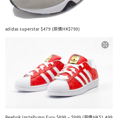
adidas superstar
$479 (
原價
HK$799)
Reebok InstaPump Fury
$899 – $999 (
原價
HK$1,499