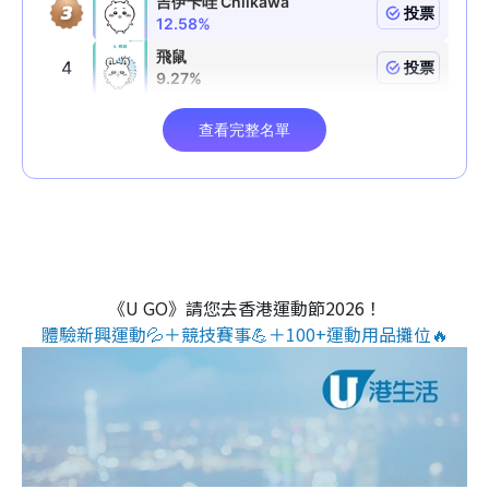
《U GO》請您去香港運動節2026！
體驗新興運動💦＋競技賽事💪＋100+運動用品攤位🔥