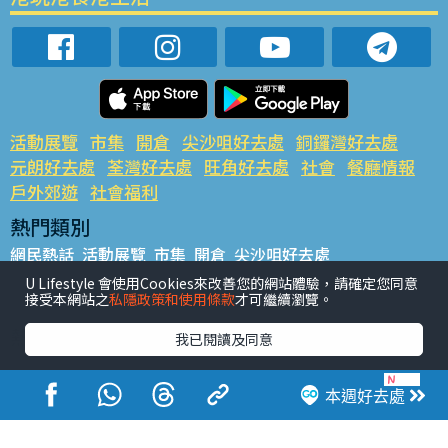
活動展覽
市集
開倉
尖沙咀好去處
銅鑼灣好去處
元朗好去處
荃灣好去處
旺角好去處
社會
餐廳情報
戶外郊遊
社會福利
熱門類別
網民熱話
活動展覽
市集
開倉
尖沙咀好去處
銅鑼灣好去處
元朗好去處
荃灣好去處
旺角好去處
社會
U Lifestyle 會使用Cookies來改善您的網站體驗，請確定您同意
接受本網站之
私隱政策和使用條款
才可繼續瀏覽。
餐廳情報
戶外郊遊
熱門標籤
我已閱讀及同意
#UGO搵好去處
#人氣活動推介
#美食社群熱話
#親子玩樂好去處
#ULifestyle應用程式
#限時搶
本週好去處
#UJetso禮物放送
#ULifestyle商戶中心
#著數
#網絡熱話