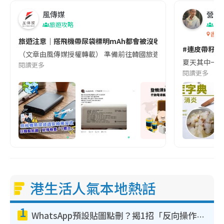
風傳媒
營養教
旅遊攻略
生
香港
旅遊注意｜搭飛機帶尿袋標明mAh都會被沒收😱出發前切記檢查「1
#連皮帶籽都
（文章由風傳媒授權轉載） 準備前往韓國旅遊的民眾，近期要特別留
夏天其中一種時
閱讀更多
閱讀更多
港生活人氣本地熱話
1
WhatsApp預設貼圖點刪？揭1招「反向操作」還原簡潔介面 附3步實測教學