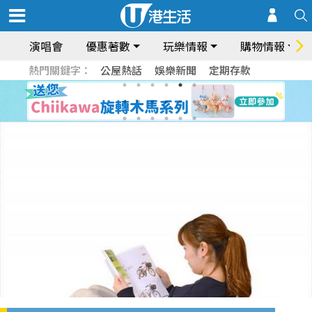
演唱會
優惠著數
玩樂情報
購物情報
熱門關鍵字：
公屋熱話
娛樂新聞
定期存款