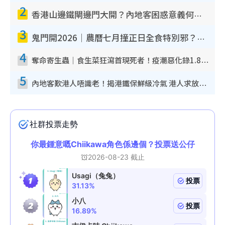
2
香港山邊鐵閘邊門大開？內地客困惑意義何在！網民神回覆：呢種叫法理性防禦
3
鬼門開2026｜農曆七月撞正日全食特別邪？專家警告切忌做一事！揭4大禁忌+2招保平安
4
奪命寄生蟲｜食生菜狂瀉首現死者！疫潮惡化錄1.8萬宗病例 揭洗菜3大謬誤
5
內地客歎港人唔識老！揭港鐵保鮮級冷氣 港人求放過：咪投訴