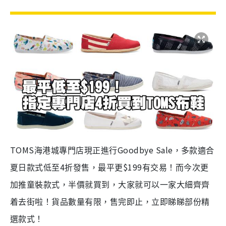
TOMS
Goodbye Sale
海港城專門店現正進行
，多款適合
4
$199
夏日款式低至
折發售，最平更
有交易！而今次更
加推童裝款式，半價就買到，大家就可以一家大細齊齊
着去街啦！貨品數量有限，售完即止，立即睇睇部份精
選款式！