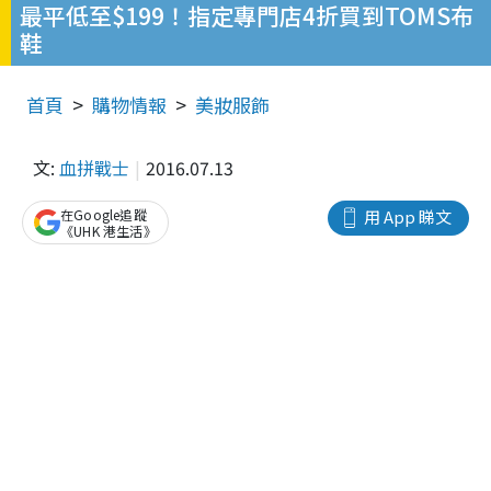
最平低至$199！指定專門店4折買到TOMS布
鞋
首頁
購物情報
美妝服飾
文:
血拼戰士
2016.07.13
在Google追蹤
用 App 睇文
《UHK 港生活》