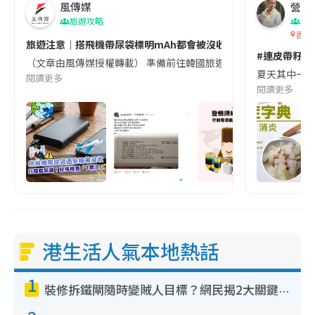
風傳媒
營養教
旅遊攻略
生
香港
旅遊注意｜搭飛機帶尿袋標明mAh都會被沒收😱出發前切記檢查「1
#連皮帶籽都
（文章由風傳媒授權轉載） 準備前往韓國旅遊的民眾，近期要特別留
夏天其中一種時
閱讀更多
閱讀更多
港生活人氣本地熱話
1
裝修拆鐵閘隨時變賊人目標？網民揭2大關鍵用途：裝新式等於白裝？附新舊鐵閘分別