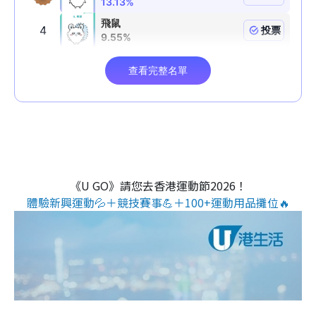
《U GO》請您去香港運動節2026！
體驗新興運動💦＋競技賽事💪＋100+運動用品攤位🔥