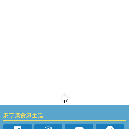
港玩港食港生活