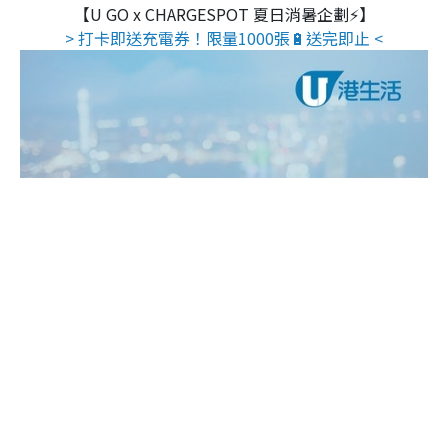
【U GO x CHARGESPOT 夏日消暑企劃⚡】
> 打卡即送充電券！限量1000張🔋送完即止 <