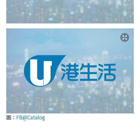
圖：
FB@Catalog