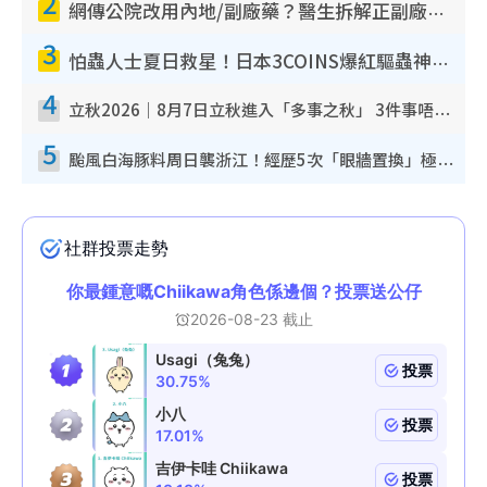
2
網傳公院改用內地/副廠藥？醫生拆解正副廠分別 揭4類人換藥隨時出事
3
怕蟲人士夏日救星！日本3COINS爆紅驅蟲神器$45起 1招「全程免觸碰」輕鬆搞定小強
4
立秋2026｜8月7日立秋進入「多事之秋」 3件事唔做得！專家教6招開運 清枱頭／銀包納氣接好運
5
颱風白海豚料周日襲浙江！經歷5次「眼牆置換」極罕見 成登陸內地最長途颱風