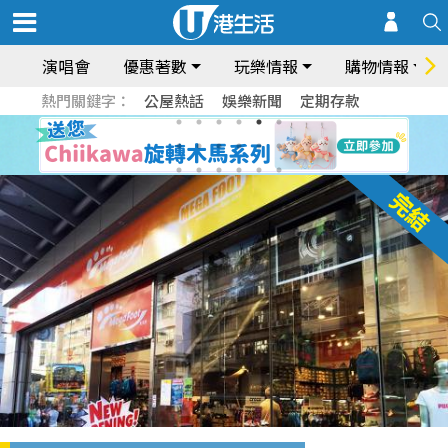
演唱會
優惠著數
玩樂情報
購物情報
熱門關鍵字：
公屋熱話
娛樂新聞
定期存款