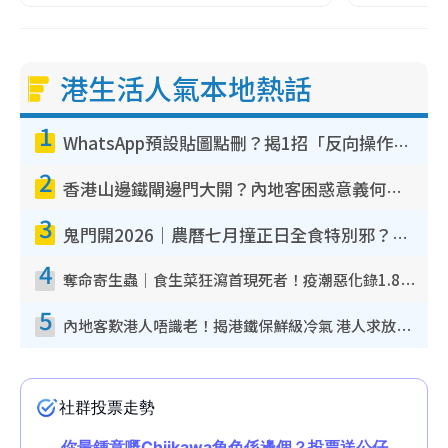
港生活人氣本地熱話
1
WhatsApp預設貼圖點刪？揭1招「反向操作」還原簡潔介面 附3步實測教學
2
香港山邊鐵閘邊門大開？內地客困惑意義何在！網民神回覆：呢種叫法理性防禦
3
鬼門開2026｜農曆七月撞正日全食特別邪？專家警告切忌做一事！揭4大禁忌+2招保平安
4
奪命寄生蟲｜食生菜狂瀉首現死者！疫潮惡化錄1.8萬宗病例 揭洗菜3大謬誤
5
內地客歎港人唔識老！揭港鐵保鮮級冷氣 港人求放過：咪投訴