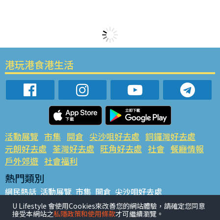
港玩港食港生活
活動展覽
市集
開倉
尖沙咀好去處
銅鑼灣好去處
元朗好去處
荃灣好去處
旺角好去處
社會
餐廳情報
戶外郊遊
社會福利
熱門類別
網民熱話
活動展覽
市集
開倉
尖沙咀好去處
銅鑼灣好去處
元朗好去處
荃灣好去處
旺角好去處
社會
U Lifestyle 會使用Cookies來改善您的網站體驗，請確定您同意
接受本網站之
私隱政策和使用條款
才可繼續瀏覽。
餐廳情報
戶外郊遊