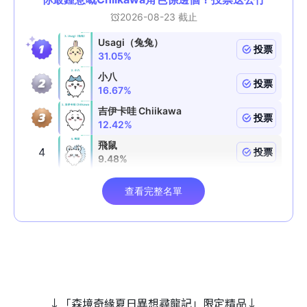
↓「森境奇緣夏日異想尋龍記」限定精品↓