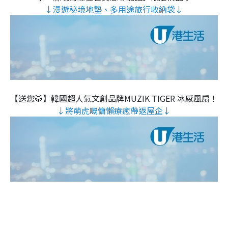
↓漫遊秘境地墊、多用途旅行收納袋↓
【送您🐯】韓國超人氣文創品牌MUZIK TIGER 冰感風扇！
↓將萌虎嘅慵懶療癒帶返屋企↓