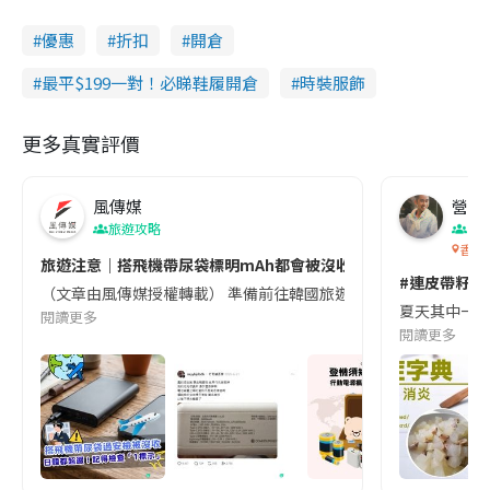
優惠
折扣
開倉
最平$199一對！必睇鞋履開倉
時裝服飾
更多真實評價
風傳媒
營養教
旅遊攻略
生
香港
旅遊注意｜搭飛機帶尿袋標明mAh都會被沒收😱出發前切記檢查「1
#連皮帶籽都
（文章由風傳媒授權轉載） 準備前往韓國旅遊的民眾，近期要特別留
夏天其中一種時
閱讀更多
閱讀更多