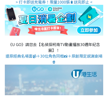
> 打卡即送充電券！限量1000張🔋送完即止 <
《U GO》請您去【名偵探柯南TV動畫播放30週年紀念
展】！
還原經典名場面📹＋30位角色同框📸＋原創限定感謝劇場
🍿