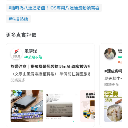
隨時為八達通增值！iOS專用八達通流動讀寫器
科技熱話
更多真實評價
風傳媒
營養教
旅遊攻略
生
香港
旅遊注意｜搭飛機帶尿袋標明mAh都會被沒收😱出發前切記檢查「1
#連皮帶籽都
（文章由風傳媒授權轉載） 準備前往韓國旅遊的民眾，近期要特別留
夏天其中一種時
閱讀更多
閱讀更多