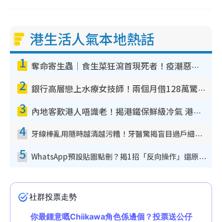
港生活人氣本地熱話
1
奪命寄生蟲｜食生菜狂瀉首現死者！疫潮惡化錄1.8萬宗病例 揭洗菜3大謬誤
2
銀行高層戀上水療女技師！兩個月借128萬驚覺「沉船」沉落火海 揭背後疑似邪教操控賣淫
3
內地客歎港人唔識老！揭港鐵保鮮級冷氣 港人求放過：咪投訴
4
牙線棒亂用隨時越清越污糟！牙醫驚揭盲目過戶細菌恐致蛀牙：呢種先係日常真保養
5
WhatsApp預設貼圖點刪？揭1招「反向操作」還原簡潔介面 附3步實測教學