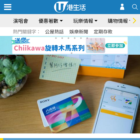
演唱會
優惠著數
玩樂情報
購物情報
熱門關鍵字：
公屋熱話
娛樂新聞
定期存款