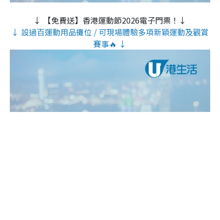
↓ 【免費送】香港運動節2026電子門票！↓
↓ 設過百運動用品攤位 / 可現場體驗多項新穎運動及觀賞
賽事🔥 ↓