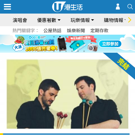
演唱會
優惠著數
玩樂情報
購物情報
熱門關鍵字：
公屋熱話
娛樂新聞
定期存款