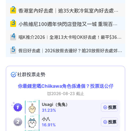
2
香港室內好去處｜逾35大歎冷氣室內好去處推介 室內活動免費避雨無懼落雨
3
小熊維尼100週年快閃店登陸又一城 重現百畝森林經典場景／獨家限定盲盒登場／專屬DIY香水
4
唱K推介2026︱全港13大卡啦OK好去處！最平$36起 日文K都有！(附地址+收費詳情)
5
假日好去處｜2026放假去邊好？逾20放假好去處郊外/秘景 休閒半日或一日遊