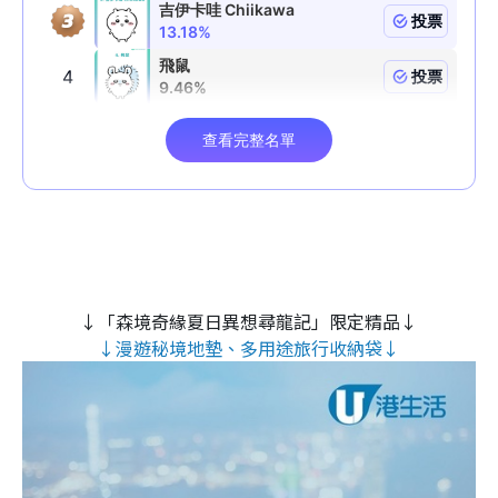
↓「森境奇緣夏日異想尋龍記」限定精品↓
↓漫遊秘境地墊、多用途旅行收納袋↓