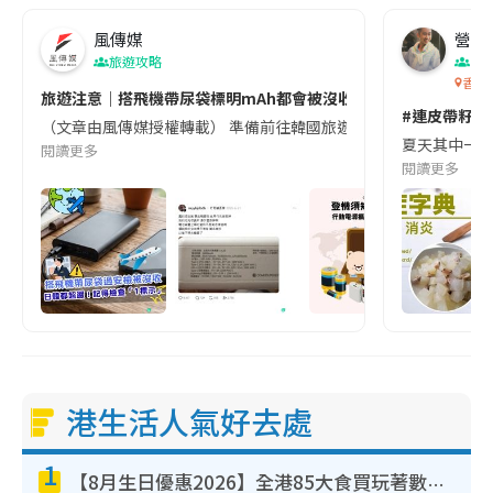
風傳媒
營養教
旅遊攻略
生
香港
旅遊注意｜搭飛機帶尿袋標明mAh都會被沒收😱出發前切記檢查「1
#連皮帶籽都
（文章由風傳媒授權轉載） 準備前往韓國旅遊的民眾，近期要特別留
夏天其中一種時
閱讀更多
閱讀更多
港生活人氣好去處
1
【8月生日優惠2026】全港85大食買玩著數攻略 自助餐/火鍋放題同行免費＋誠品/DONKI送現金券