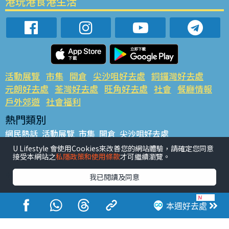
港玩港食港生活
活動展覽
市集
開倉
尖沙咀好去處
銅鑼灣好去處
元朗好去處
荃灣好去處
旺角好去處
社會
餐廳情報
戶外郊遊
社會福利
熱門類別
網民熱話
活動展覽
市集
開倉
尖沙咀好去處
銅鑼灣好去處
元朗好去處
荃灣好去處
旺角好去處
社會
U Lifestyle 會使用Cookies來改善您的網站體驗，請確定您同意
接受本網站之
私隱政策和使用條款
才可繼續瀏覽。
餐廳情報
戶外郊遊
熱門標籤
我已閱讀及同意
#UGO搵好去處
#人氣活動推介
#美食社群熱話
#親子玩樂好去處
#ULifestyle應用程式
#限時搶
本週好去處
#UJetso禮物放送
#ULifestyle商戶中心
#著數
#網絡熱話