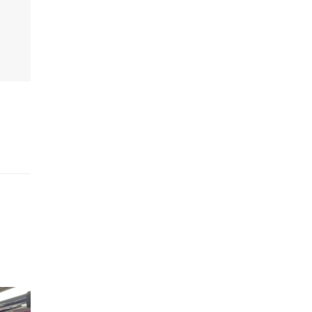
的職員,但其實暗地裡是負責處決逃過法網罪犯的阻擊手｡ 劇情從柳寶娜結束