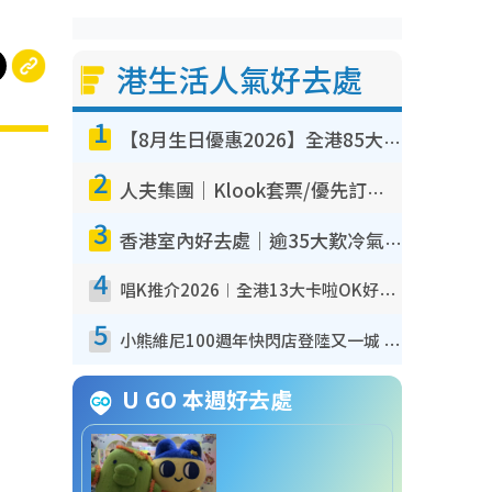
港生活人氣好去處
1
【8月生日優惠2026】全港85大食買玩著數攻略 自助餐/火鍋放題同行免費＋誠品/DONKI送現金券
2
人夫集團｜Klook套票/優先訂票/公開發售搶飛攻略！附票價.購票連結.場地座位表
3
香港室內好去處｜逾35大歎冷氣室內好去處推介 室內活動免費避雨無懼落雨
4
唱K推介2026︱全港13大卡啦OK好去處！最平$36起 日文K都有！(附地址+收費詳情)
5
小熊維尼100週年快閃店登陸又一城 重現百畝森林經典場景／獨家限定盲盒登場／專屬DIY香水
U GO 本週好去處