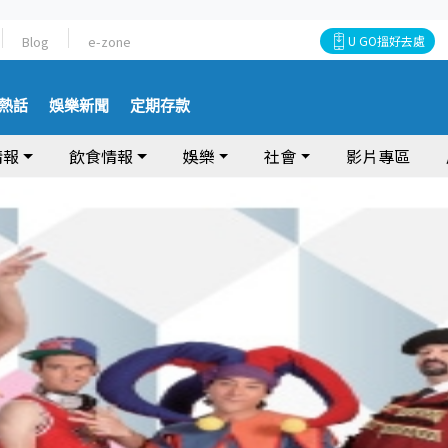
Blog
e-zone
U GO搵好去處
熱話
娛樂新聞
定期存款
情報
飲食情報
娛樂
社會
影片專區