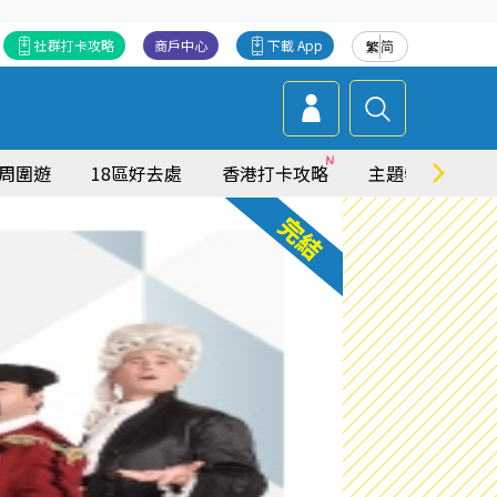
社群打卡攻略
商戶中心
下載 App
繁
简
周圍遊
18區好去處
香港打卡攻略
主題特集