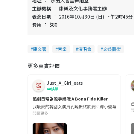
地址
沙田大會堂舞蹈室
主辦機構
康樂及文化事務署主辦
表演日期
2016年10月30日 (日) 下午2時45分
費用
$80
康文署
音樂
演唱會
文娛藝術
更多真實評價
Just_A_Girl_eats
娛樂
追劇日常🎬 殺手媽咪 A Bona Fide Killer
我最愛的韓國女演員孔曉振終於要回歸小螢幕啦!這次的劇
閱讀更多