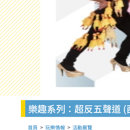
樂趣系列：超反五聲道 (西
首頁
玩樂情報
活動展覽