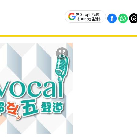
在Google追蹤
《UHK 港生活》