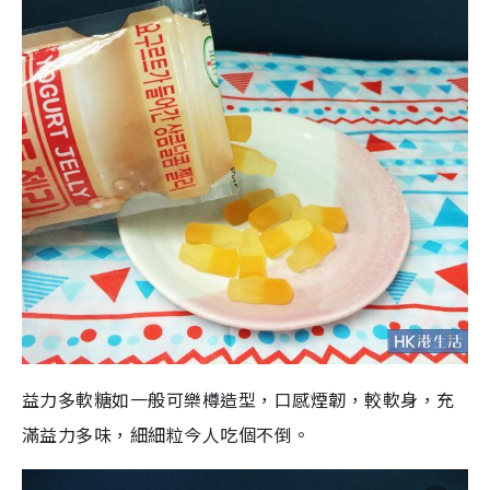
益力多軟糖如一般可樂樽造型，口感煙韌，較軟身，充
滿益力多味，細細粒今人吃個不倒。