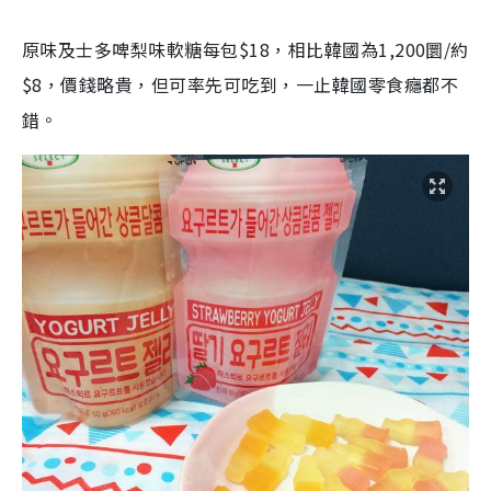
原味及士多啤梨味軟糖每包$18，相比韓國為1,200圜/約
$8，價錢略貴，但可率先可吃到，一止韓國零食癮都不
錯。