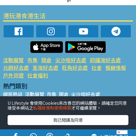
港玩港食港生活
活動展覽
市集
開倉
尖沙咀好去處
銅鑼灣好去處
元朗好去處
荃灣好去處
旺角好去處
社會
餐廳情報
戶外郊遊
社會福利
熱門類別
網民熱話
活動展覽
市集
開倉
尖沙咀好去處
銅鑼灣好去處
元朗好去處
荃灣好去處
旺角好去處
社會
U Lifestyle 會使用Cookies來改善您的網站體驗，請確定您同意
接受本網站之
私隱政策和使用條款
才可繼續瀏覽。
餐廳情報
戶外郊遊
熱門標籤
我已閱讀及同意
#UGO搵好去處
#人氣活動推介
#美食社群熱話
#親子玩樂好去處
#ULifestyle應用程式
#限時搶