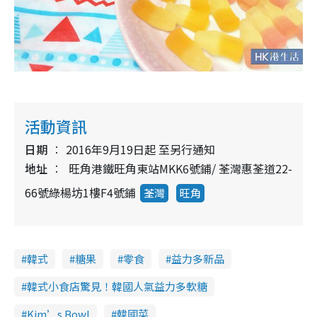
活動資訊
日期
2016年9月19日起 至另行通知
地址
旺角港鐵旺角東站MKK6號鋪/ 荃灣惠荃道22-
66號綠楊坊1樓F4號鋪
荃灣
旺角
韓式
糖果
零食
益力多新品
韓式小食店驚見！韓國人氣益力多軟糖
Kim’s Bowl
韓國菜