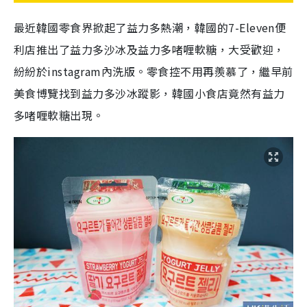
最近韓國零食界掀起了益力多熱潮，韓國的7-Eleven便
利店推出了益力多沙冰及益力多啫喱軟糖，大受歡迎，
紛紛於instagram內洗版。零食控不用再羨慕了，繼早前
美食博覽找到益力多沙冰蹤影，韓國小食店竟然有益力
多啫喱軟糖出現。