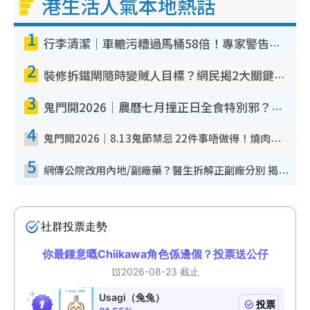
港生活人氣本地熱話
1
行李清潔｜車轆污糟過馬桶58倍！專家警告忌用酒精抹 教1招免污手除菌
2
裝修拆鐵閘隨時變賊人目標？網民揭2大關鍵用途：裝新式等於白裝？附新舊鐵閘分別
3
鬼門開2026｜農曆七月撞正日全食特別邪？專家警告切忌做一事！揭4大禁忌+2招保平安
4
鬼門開2026｜8.13鬼節禁忌 22件事唔做得！燒肉、刺身要少食？半夜勿吹口哨/打呢個電話
5
網傳公院改用內地/副廠藥？醫生拆解正副廠分別 揭4類人換藥隨時出事