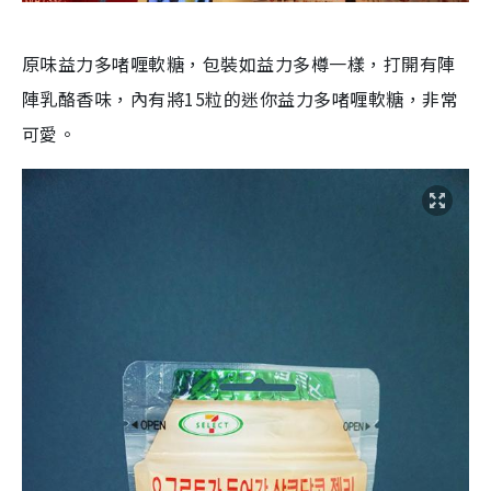
原味益力多啫喱軟糖，包裝如益力多樽一樣，打開有陣
陣乳酪香味，內有將15粒的迷你益力多啫喱軟糖，非常
可愛。