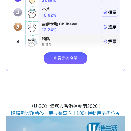
《U GO》請您去香港運動節2026！
體驗新興運動💦＋競技賽事💪＋100+運動用品攤位🔥