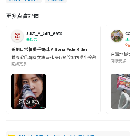
更多真實評價
Just_A_Girl_eats
co c
娛樂
吹
台灣
追劇日常🎬 殺手媽咪 A Bona Fide Killer
台灣地鐵宣
我最愛的韓國女演員孔曉振終於要回歸小螢幕啦!這次的劇本改編自同名
閱讀更多
閱讀更多