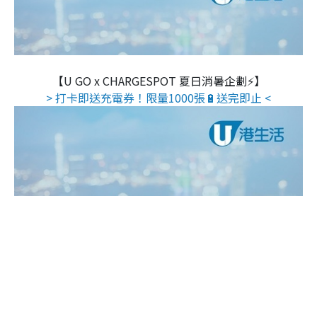
【U GO x CHARGESPOT 夏日消暑企劃⚡】
> 打卡即送充電券！限量1000張🔋送完即止 <