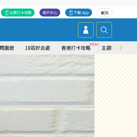
社群打卡攻略
商戶中心
下載 App
繁
简
周圍遊
18區好去處
香港打卡攻略
主題特集