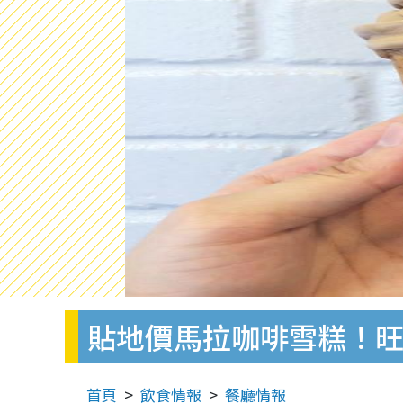
貼地價馬拉咖啡雪糕！
首頁
飲食情報
餐廳情報