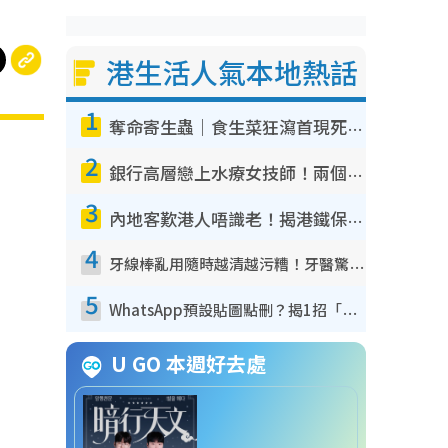
港生活人氣本地熱話
1
奪命寄生蟲｜食生菜狂瀉首現死者！疫潮惡化錄1.8萬宗病例 揭洗菜3大謬誤
2
銀行高層戀上水療女技師！兩個月借128萬驚覺「沉船」沉落火海 揭背後疑似邪教操控賣淫
3
內地客歎港人唔識老！揭港鐵保鮮級冷氣 港人求放過：咪投訴
4
牙線棒亂用隨時越清越污糟！牙醫驚揭盲目過戶細菌恐致蛀牙：呢種先係日常真保養
5
WhatsApp預設貼圖點刪？揭1招「反向操作」還原簡潔介面 附3步實測教學
U GO 本週好去處