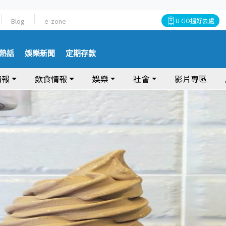
Blog
e-zone
U GO搵好去處
熱話
娛樂新聞
定期存款
情報
飲食情報
娛樂
社會
影片專區