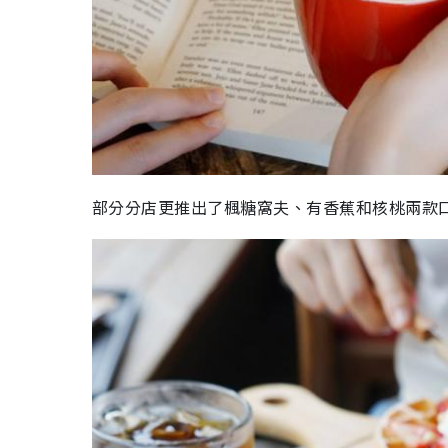
部分分店更推出了楓糖窩夫、有香蕉和核桃兩款