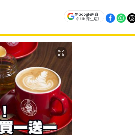
在Google追蹤
《UHK 港生活》