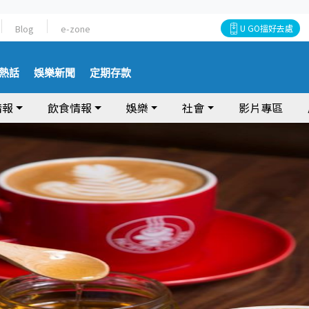
Blog
e-zone
U GO搵好去處
熱話
娛樂新聞
定期存款
情報
飲食情報
娛樂
社會
影片專區