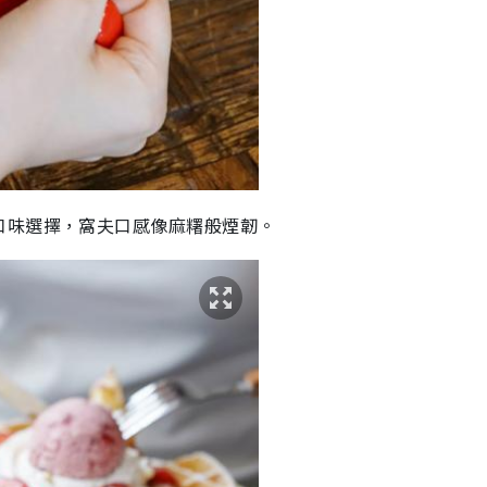
口味選擇，窩夫口感像麻糬般煙韌。