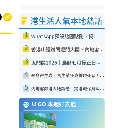
港生活人氣本地熱話
1
WhatsApp預設貼圖點刪？揭1招「反向操作」還原簡潔介面 附3步實測教學
2
香港山邊鐵閘邊門大開？內地客困惑意義何在！網民神回覆：呢種叫法理性防禦
3
鬼門開2026｜農曆七月撞正日全食特別邪？專家警告切忌做一事！揭4大禁忌+2招保平安
4
奪命寄生蟲｜食生菜狂瀉首現死者！疫潮惡化錄1.8萬宗病例 揭洗菜3大謬誤
5
內地客歎港人唔識老！揭港鐵保鮮級冷氣 港人求放過：咪投訴
U GO 本週好去處