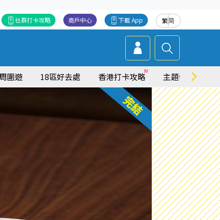
社群打卡攻略
商戶中心
下載 App
繁
简
周圍遊
18區好去處
香港打卡攻略
主題特集