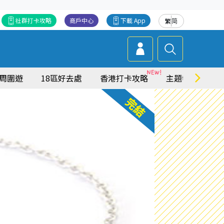
社群打卡攻略
商戶中心
下載 App
繁
简
周圍遊
18區好去處
香港打卡攻略
主題特集