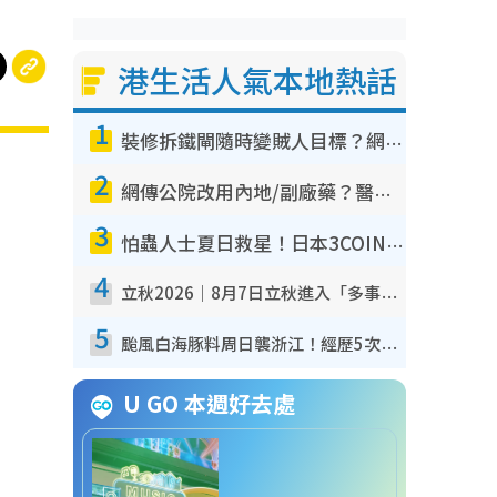
港生活人氣本地熱話
1
裝修拆鐵閘隨時變賊人目標？網民揭2大關鍵用途：裝新式等於白裝？附新舊鐵閘分別
2
網傳公院改用內地/副廠藥？醫生拆解正副廠分別 揭4類人換藥隨時出事
3
怕蟲人士夏日救星！日本3COINS爆紅驅蟲神器$45起 1招「全程免觸碰」輕鬆搞定小強
4
立秋2026｜8月7日立秋進入「多事之秋」 3件事唔做得！專家教6招開運 清枱頭／銀包納氣接好運
5
颱風白海豚料周日襲浙江！經歷5次「眼牆置換」極罕見 成登陸內地最長途颱風
U GO 本週好去處