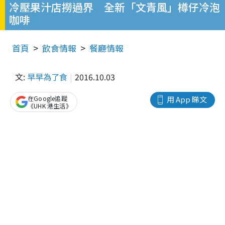
冷壓果汁店撈過界 全新「文青風」樽仔冷泡
咖啡
首頁
飲食情報
餐廳情報
文:
早早為了食
2016.10.03
在Google追蹤
用 App 睇文
《UHK 港生活》