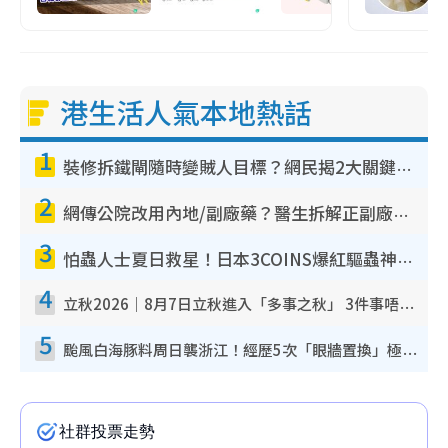
港生活人氣本地熱話
1
裝修拆鐵閘隨時變賊人目標？網民揭2大關鍵用途：裝新式等於白裝？附新舊鐵閘分別
2
網傳公院改用內地/副廠藥？醫生拆解正副廠分別 揭4類人換藥隨時出事
3
怕蟲人士夏日救星！日本3COINS爆紅驅蟲神器$45起 1招「全程免觸碰」輕鬆搞定小強
4
立秋2026｜8月7日立秋進入「多事之秋」 3件事唔做得！專家教6招開運 清枱頭／銀包納氣接好運
5
颱風白海豚料周日襲浙江！經歷5次「眼牆置換」極罕見 成登陸內地最長途颱風