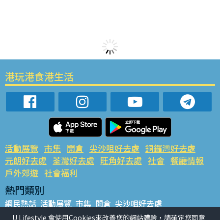
港玩港食港生活
活動展覽
市集
開倉
尖沙咀好去處
銅鑼灣好去處
元朗好去處
荃灣好去處
旺角好去處
社會
餐廳情報
戶外郊遊
社會福利
熱門類別
網民熱話
活動展覽
市集
開倉
尖沙咀好去處
銅鑼灣好去處
元朗好去處
荃灣好去處
旺角好去處
社會
U Lifestyle 會使用Cookies來改善您的網站體驗，請確定您同意