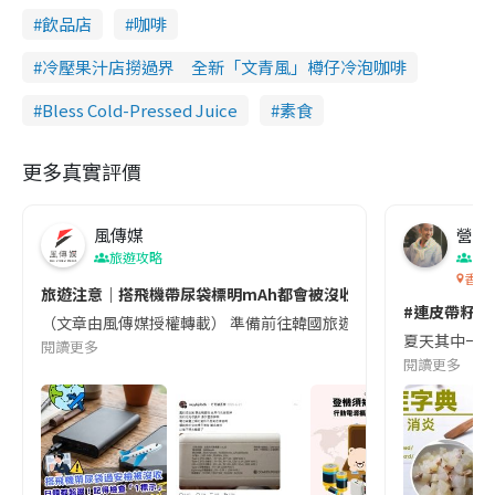
飲品店
咖啡
冷壓果汁店撈過界 全新「文青風」樽仔冷泡咖啡
Bless Cold-Pressed Juice
素食
更多真實評價
風傳媒
營養教
旅遊攻略
生
香港
旅遊注意｜搭飛機帶尿袋標明mAh都會被沒收😱出發前切記檢查「1
#連皮帶籽都
（文章由風傳媒授權轉載） 準備前往韓國旅遊的民眾，近期要特別留
夏天其中一種時
閱讀更多
閱讀更多