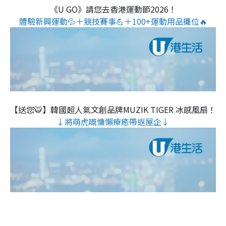
《U GO》請您去香港運動節2026！
體驗新興運動💦＋競技賽事💪＋100+運動用品攤位🔥
【送您🐯】韓國超人氣文創品牌MUZIK TIGER 冰感風扇！
↓將萌虎嘅慵懶療癒帶返屋企↓