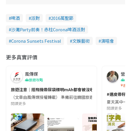
啤酒
派對
2016萬聖節
沙灘Party前奏！赤柱Corona啤酒派對
Corona Sunsets Festival
文娛藝術
演唱會
更多真實評價
風傳媒
營養教
旅遊攻略
生
香港
旅遊注意｜搭飛機帶尿袋標明mAh都會被沒收😱出發前切記檢查「1
#連皮帶籽都
（文章由風傳媒授權轉載） 準備前往韓國旅遊的民眾，近期要特別留
夏天其中一種時
閱讀更多
閱讀更多