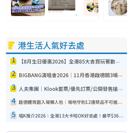
港生活人氣好去處
1
【8月生日優惠2026】全港85大食買玩著數攻略 自助餐/火鍋放題同行免費＋誠品/DONKI送現金券
2
BIGBANG演唱會2026｜11月香港啟德開3場！實名制VIP申請、優先購票攻略
3
人夫集團｜Klook套票/優先訂票/公開發售搶飛攻略！附票價.購票連結.場地座位表
4
啟德體育園入場懶人包︱場地守則12違禁品不可進場准帶細水樽但全場禁樽蓋！應援牌有限制！
5
唱K推介2026︱全港13大卡啦OK好去處！最平$36起 日文K都有！(附地址+收費詳情)