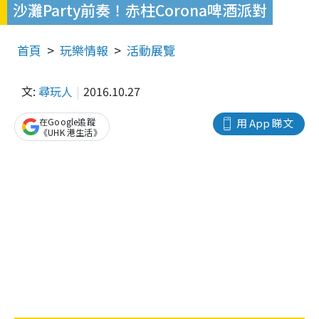
沙灘Party前奏！赤柱Corona啤酒派對
首頁
玩樂情報
活動展覽
文:
尋玩人
2016.10.27
在Google追蹤
用 App 睇文
《UHK 港生活》