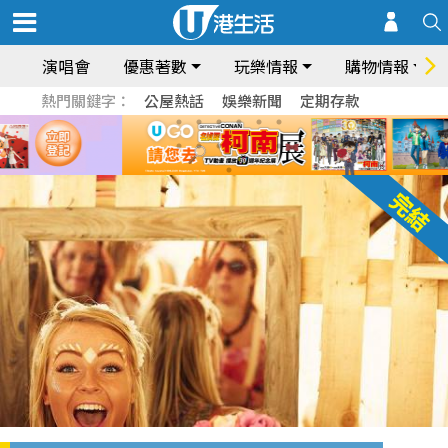
演唱會
優惠著數
玩樂情報
購物情報
熱門關鍵字：
公屋熱話
娛樂新聞
定期存款