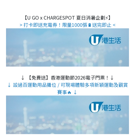
【U GO x CHARGESPOT 夏日消暑企劃⚡】
> 打卡即送充電券！限量1000張🔋送完即止 <
↓ 【免費送】香港運動節2026電子門票！↓
↓ 設過百運動用品攤位 / 可現場體驗多項新穎運動及觀賞
賽事🔥 ↓