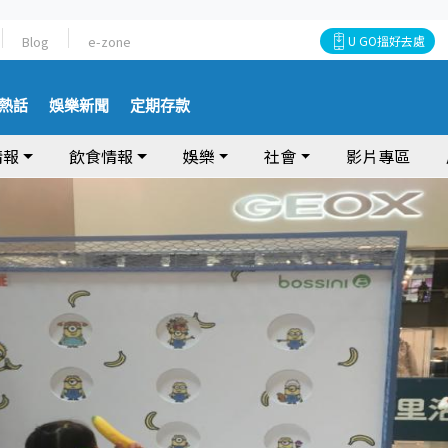
Blog
e-zone
U GO搵好去處
熱話
娛樂新聞
定期存款
情報
飲食情報
娛樂
社會
影片專區