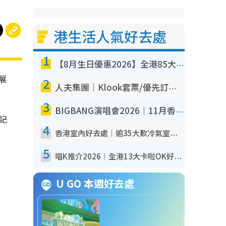
港生活人氣好去處
1
【8月生日優惠2026】全港85大食買玩著數攻略 自助餐/火鍋放題同行免費＋誠品/DONKI送現金券
」展
2
人夫集團｜Klook套票/優先訂票/公開發售搶飛攻略！附票價.購票連結.場地座位表
3
BIGBANG演唱會2026｜11月香港啟德開3場！實名制VIP申請、優先購票攻略
記
4
香港室內好去處｜逾35大歎冷氣室內好去處推介 室內活動免費避雨無懼落雨
5
唱K推介2026︱全港13大卡啦OK好去處！最平$36起 日文K都有！(附地址+收費詳情)
U GO 本週好去處