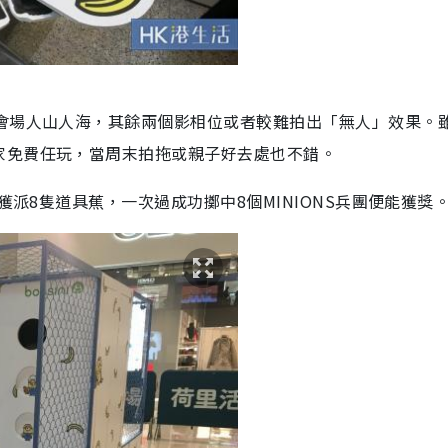
時會場人山人海，其餘兩個影相位或者較難拍出「無人」效果。
家免費任玩，當周末拍拖或親子好去處也不錯。
獲派8隻道具蕉，一次過成功擲中8個MINIONS兵團便能獲獎