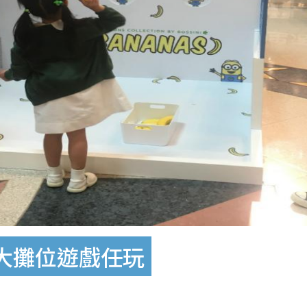
 3大攤位遊戲任玩