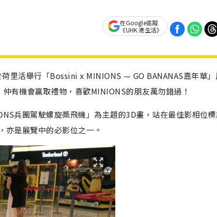
在Google追蹤
《UHK 港生活》
活舉行「Bossini x MINIONS — GO BANANAS嘉年華
仲有機會贏取禮物，喜歡MINIONS的朋友萬勿錯過！
ONS兵團駕駛螺旋槳飛機」為主題的3D畫，站在最佳影相位標
險，亦是展覽中的必影位之一。