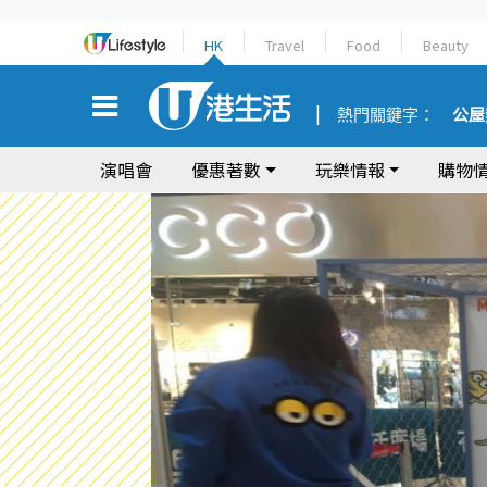
HK
Travel
Food
Beauty
熱門關鍵字：
公屋
演唱會
優惠著數
玩樂情報
購物