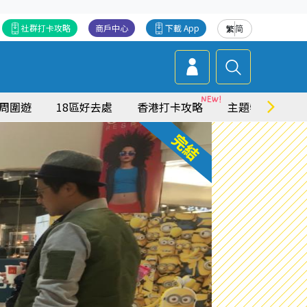
社群打卡攻略
商戶中心
下載 App
繁
简
周圍遊
18區好去處
香港打卡攻略
主題特集