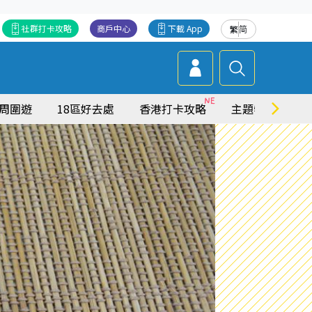
社群打卡攻略
商戶中心
下載 App
繁
简
周圍遊
18區好去處
香港打卡攻略
主題特集