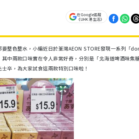
在Google追蹤
《UHK 港生活》
色整水，小編近日於荃灣AEON STORE發現一系列「don
，其中兩款口味實在令人非常好奇，分別是「北海道啤酒味焦
先士卒，為大家試食這兩款特別口味啦！