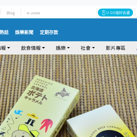
Blog
e-zone
U GO搵好去處
熱話
娛樂新聞
定期存款
情報
飲食情報
娛樂
社會
影片專區