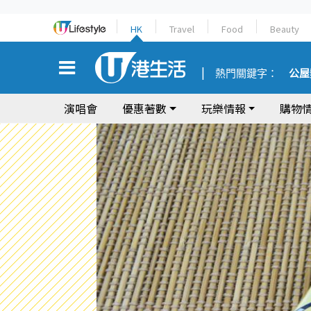
HK
Travel
Food
Beauty
熱門關鍵字：
公屋
演唱會
優惠著數
玩樂情報
購物