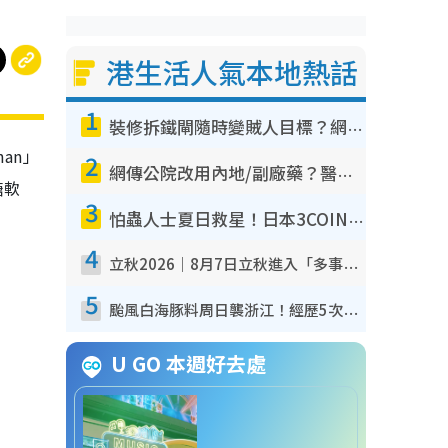
港生活人氣本地熱話
1
裝修拆鐵閘隨時變賊人目標？網民揭2大關鍵用途：裝新式等於白裝？附新舊鐵閘分別
an」
2
網傳公院改用內地/副廠藥？醫生拆解正副廠分別 揭4類人換藥隨時出事
糖軟
3
怕蟲人士夏日救星！日本3COINS爆紅驅蟲神器$45起 1招「全程免觸碰」輕鬆搞定小強
4
立秋2026｜8月7日立秋進入「多事之秋」 3件事唔做得！專家教6招開運 清枱頭／銀包納氣接好運
5
颱風白海豚料周日襲浙江！經歷5次「眼牆置換」極罕見 成登陸內地最長途颱風
U GO 本週好去處