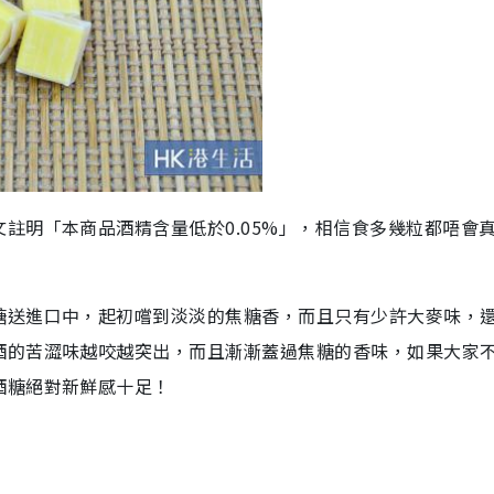
註明「本商品酒精含量低於0.05%」，相信食多幾粒都唔會
糖送進口中，起初嚐到淡淡的焦糖香，而且只有少許大麥味，
酒的苦澀味越咬越突出，而且漸漸蓋過焦糖的香味，如果大家
酒糖絕對新鮮感十足！