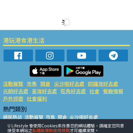
港玩港食港生活
活動展覽
市集
開倉
尖沙咀好去處
銅鑼灣好去處
元朗好去處
荃灣好去處
旺角好去處
社會
餐廳情報
戶外郊遊
社會福利
熱門類別
網民熱話
活動展覽
市集
開倉
尖沙咀好去處
銅鑼灣好去處
元朗好去處
荃灣好去處
旺角好去處
社會
U Lifestyle 會使用Cookies來改善您的網站體驗，請確定您同意
接受本網站之
私隱政策和使用條款
才可繼續瀏覽。
餐廳情報
戶外郊遊