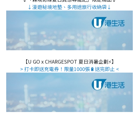
↓漫遊秘境地墊、多用途旅行收納袋↓
【U GO x CHARGESPOT 夏日消暑企劃⚡】
> 打卡即送充電券！限量1000張🔋送完即止 <