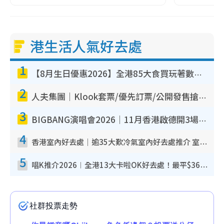
港生活人氣好去處
1
【8月生日優惠2026】全港85大食買玩著數攻略 自助餐/火鍋放題同行免費＋誠品/DONKI送現金券
2
人夫集團｜Klook套票/優先訂票/公開發售搶飛攻略！附票價.購票連結.場地座位表
3
BIGBANG演唱會2026｜11月香港啟德開3場！實名制VIP申請、優先購票攻略
4
香港室內好去處｜逾35大歎冷氣室內好去處推介 室內活動免費避雨無懼落雨
5
唱K推介2026︱全港13大卡啦OK好去處！最平$36起 日文K都有！(附地址+收費詳情)