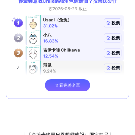
↓「森境奇緣夏日異想尋龍記」限定精品↓