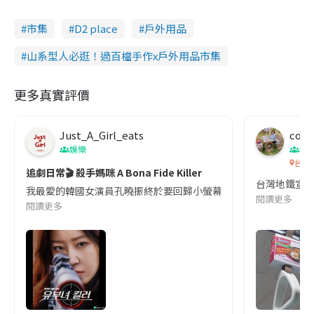
市集
D2 place
戶外用品
山系型人必逛！過百檔手作x戶外用品市集
更多真實評價
Just_A_Girl_eats
co c
娛樂
吹
台灣
追劇日常🎬 殺手媽咪 A Bona Fide Killer
台灣地鐵宣
我最愛的韓國女演員孔曉振終於要回歸小螢幕啦!這次的劇本改編自同名
閱讀更多
閱讀更多