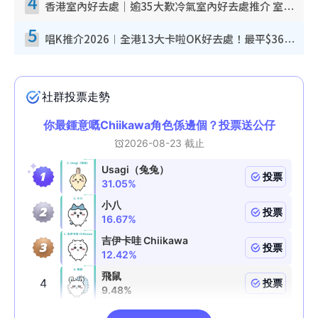
4
香港室內好去處｜逾35大歎冷氣室內好去處推介 室內活動免費避雨無懼落雨
5
唱K推介2026︱全港13大卡啦OK好去處！最平$36起 日文K都有！(附地址+收費詳情)