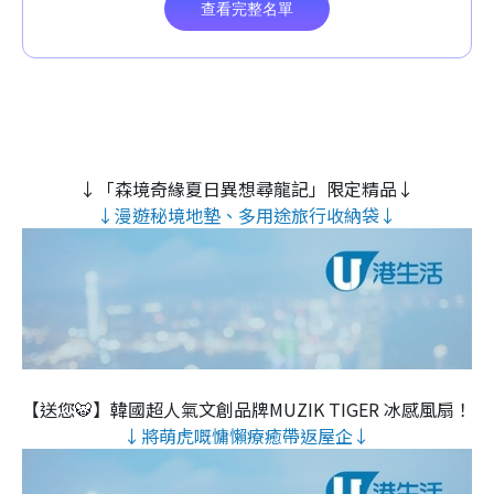
↓「森境奇緣夏日異想尋龍記」限定精品↓
↓漫遊秘境地墊、多用途旅行收納袋↓
【送您🐯】韓國超人氣文創品牌MUZIK TIGER 冰感風扇！
↓將萌虎嘅慵懶療癒帶返屋企↓