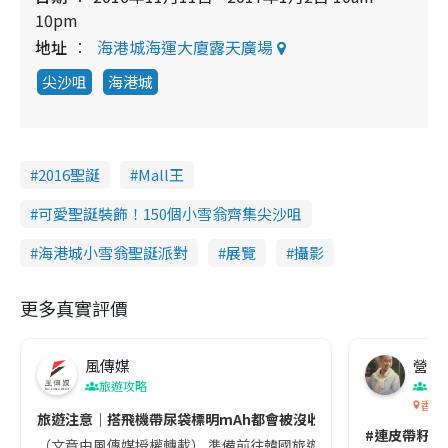
10pm
地址
海港城海運大廈露天廣場
尖沙咀
海港城
2016聖誕
Mall王
可愛聖誕裝飾！150個小雪翁齊集尖沙咀
海港城小雪翁聖誕派對
展覽
攝影
更多真實評價
風傳媒
營養教
旅遊攻略
生
香港
旅遊注意｜搭飛機帶尿袋標明mAh都會被沒收😱出發前切記檢查「1
#連皮帶籽都
（文章由風傳媒授權轉載） 準備前往韓國旅遊的民眾，近期要特別留