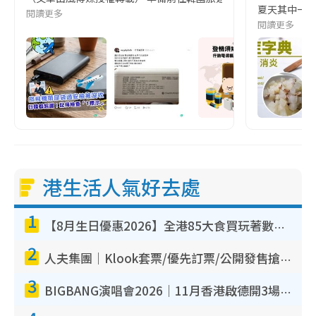
夏天其中一種時
閱讀更多
閱讀更多
港生活人氣好去處
1
【8月生日優惠2026】全港85大食買玩著數攻略 自助餐/火鍋放題同行免費＋誠品/DONKI送現金券
2
人夫集團｜Klook套票/優先訂票/公開發售搶飛攻略！附票價.購票連結.場地座位表
3
BIGBANG演唱會2026｜11月香港啟德開3場！實名制VIP申請、優先購票攻略