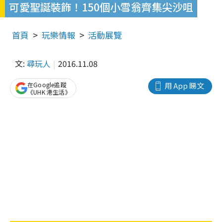
可愛聖誕裝飾！150個小雪翁齊集尖沙咀
首頁
玩樂情報
活動展覽
文:
尋玩人
2016.11.08
在Google追蹤
用 App 睇文
《UHK 港生活》