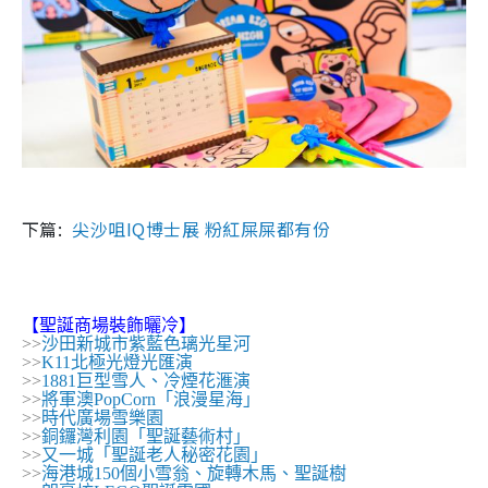
下篇:
尖沙咀IQ博士展 粉紅屎屎都有份
【聖誕商場裝飾曬冷】
>>
沙田新城市紫藍色璃光星河
>>
K11北極光燈光匯演
>>
1881巨型雪人、冷煙花滙演
>>
將軍澳PopCorn「浪漫星海」
>>
時代廣場雪樂園
>>
銅鑼灣利園「聖誕藝術村」
>>
又一城「聖誕老人秘密花園」
>>
海港城150個小雪翁、旋轉木馬、聖誕樹