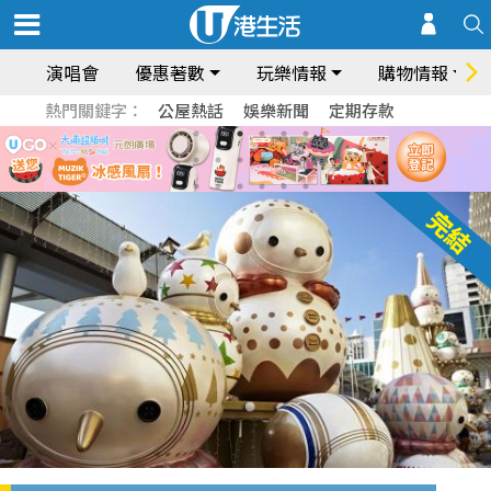
演唱會
優惠著數
玩樂情報
購物情報
熱門關鍵字：
公屋熱話
娛樂新聞
定期存款