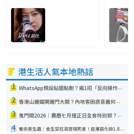
港生活人氣本地熱話
1
WhatsApp預設貼圖點刪？揭1招「反向操作」還原簡潔介面 附3步實測教學
2
香港山邊鐵閘邊門大開？內地客困惑意義何在！網民神回覆：呢種叫法理性防禦
3
鬼門開2026｜農曆七月撞正日全食特別邪？專家警告切忌做一事！揭4大禁忌+2招保平安
4
奪命寄生蟲｜食生菜狂瀉首現死者！疫潮惡化錄1.8萬宗病例 揭洗菜3大謬誤