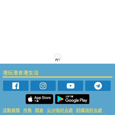
港玩港食港生活
活動展覽
市集
開倉
尖沙咀好去處
銅鑼灣好去處