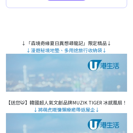
↓「森境奇緣夏日異想尋龍記」限定精品↓
↓漫遊秘境地墊、多用途旅行收納袋↓
【送您🐯】韓國超人氣文創品牌MUZIK TIGER 冰感風扇！
↓將萌虎嘅慵懶療癒帶返屋企↓