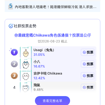
5
內地客歎港人唔識老！揭港鐵保鮮級冷氣 港人求放過：咪投訴