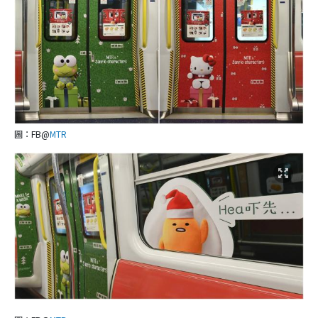
圖：FB@
MTR