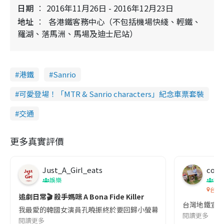
日期
2016年11月26日 - 2016年12月23日
地址
各港鐵客務中心（不包括機場快綫、輕鐵、
羅湖、落馬洲、馬場及迪士尼站）
港鐵
Sanrio
可愛登場！「MTR & Sanrio characters」紀念車票套裝
交通
更多真實評價
Just_A_Girl_eats
co c
娛樂
吹
台灣
追劇日常🎬 殺手媽咪 A Bona Fide Killer
台灣地鐵宣
我最愛的韓國女演員孔曉振終於要回歸小螢幕啦!這次的劇本改編自同名
閱讀更多
閱讀更多