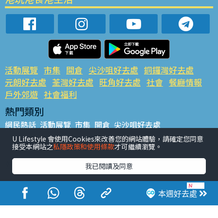
活動展覽
市集
開倉
尖沙咀好去處
銅鑼灣好去處
元朗好去處
荃灣好去處
旺角好去處
社會
餐廳情報
戶外郊遊
社會福利
熱門類別
網民熱話
活動展覽
市集
開倉
尖沙咀好去處
銅鑼灣好去處
元朗好去處
荃灣好去處
旺角好去處
社會
U Lifestyle 會使用Cookies來改善您的網站體驗，請確定您同意
接受本網站之
私隱政策和使用條款
才可繼續瀏覽。
餐廳情報
戶外郊遊
熱門標籤
我已閱讀及同意
#UGO搵好去處
#人氣活動推介
#美食社群熱話
#親子玩樂好去處
#ULifestyle應用程式
#限時搶
本週好去處
#UJetso禮物放送
#ULifestyle商戶中心
#著數
#網絡熱話