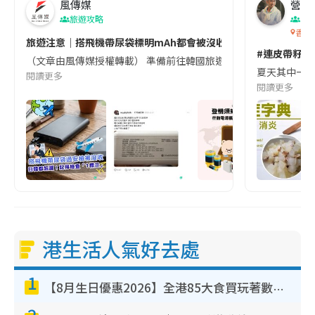
風傳媒
營養教
旅遊攻略
生
香港
旅遊注意｜搭飛機帶尿袋標明mAh都會被沒收😱出發前切記檢查「1
#連皮帶籽都
（文章由風傳媒授權轉載） 準備前往韓國旅遊的民眾，近期要特別留
夏天其中一種時
閱讀更多
閱讀更多
港生活人氣好去處
1
【8月生日優惠2026】全港85大食買玩著數攻略 自助餐/火鍋放題同行免費＋誠品/DONKI送現金券
2