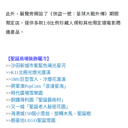
此外，展覽旁開設了《俠盜一號：星球大戰外傳》期間
限定店，提供多款1:6比例珍藏人偶和其他限定版電影周
邊產品。
【聖誕商場裝飾曬冷】
>>
沙田新城市紫藍色璃光星河
>>
K11北極光燈光匯演
>>
1881巨型雪人、冷煙花滙演
>>
將軍澳PopCorn「浪漫星海」
>>
時代廣場雪樂園
>>
銅鑼灣利園「聖誕藝術村」
>>
又一城「聖誕老人秘密花園」
>>
海港城150個小雪翁、旋轉木馬、聖誕樹
>>
朗豪坊LEGO聖誕雪國