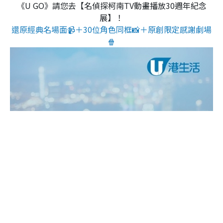
《U GO》請您去【名偵探柯南TV動畫播放30週年紀念
展】！
還原經典名場面📹＋30位角色同框📸＋原創限定感謝劇場
🍿