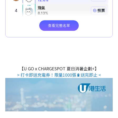
【U GO x CHARGESPOT 夏日消暑企劃⚡】
> 打卡即送充電券！限量1000張🔋送完即止 <