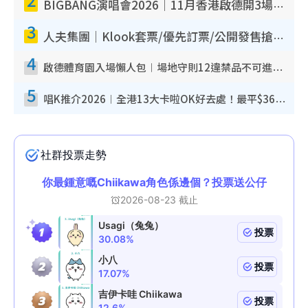
BIGBANG演唱會2026｜11月香港啟德開3場！實名制VIP申請、優先購票攻略
3
人夫集團｜Klook套票/優先訂票/公開發售搶飛攻略！附票價.購票連結.場地座位表
4
啟德體育園入場懶人包︱場地守則12違禁品不可進場准帶細水樽但全場禁樽蓋！應援牌有限制！
5
唱K推介2026︱全港13大卡啦OK好去處！最平$36起 日文K都有！(附地址+收費詳情)