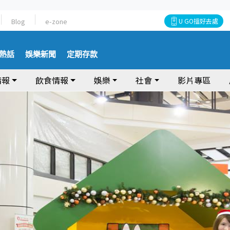
Blog
e-zone
U GO搵好去處
熱話
娛樂新聞
定期存款
情報
飲食情報
娛樂
社會
影片專區