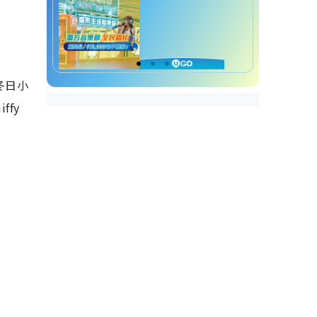
冬日小
ffy