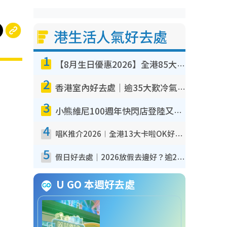
港生活人氣好去處
1
【8月生日優惠2026】全港85大食買玩著數攻略 自助餐/火鍋放題同行免費＋誠品/DONKI送現金券
2
香港室內好去處｜逾35大歎冷氣室內好去處推介 室內活動免費避雨無懼落雨
3
小熊維尼100週年快閃店登陸又一城 重現百畝森林經典場景／獨家限定盲盒登場／專屬DIY香水
4
唱K推介2026︱全港13大卡啦OK好去處！最平$36起 日文K都有！(附地址+收費詳情)
5
假日好去處｜2026放假去邊好？逾20放假好去處郊外/秘景 休閒半日或一日遊
U GO 本週好去處