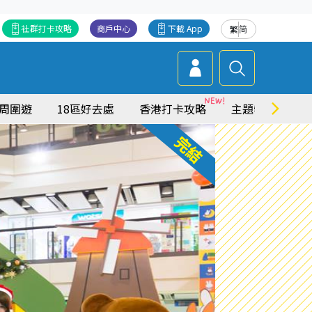
社群打卡攻略
商戶中心
下載 App
繁
简
周圍遊
18區好去處
香港打卡攻略
主題特集