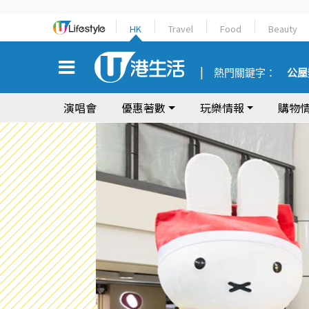
HK
Travel
Food
Beauty
熱門關鍵字：
公屋
演唱會
優惠著數
玩樂情報
購物