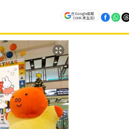
在Google追蹤
《UHK 港生活》