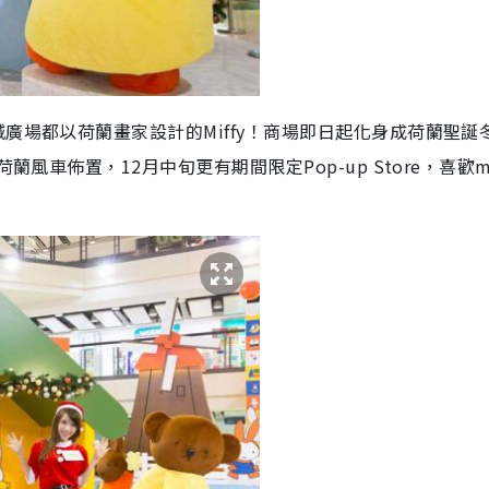
廣場都以荷蘭畫家設計的Miffy！商場即日起化身成荷蘭聖誕
風車佈置，12月中旬更有期間限定Pop-up Store，喜歡mi